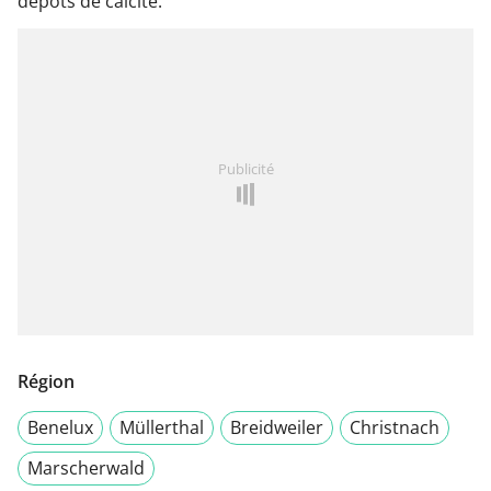
dépôts de calcite.
Publicité
Région
Benelux
Müllerthal
Breidweiler
Christnach
Marscherwald