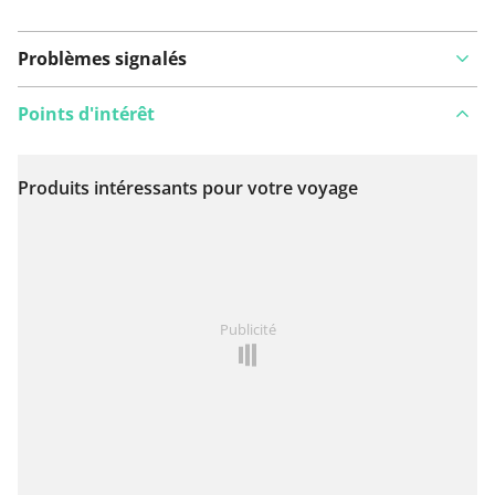
Problèmes signalés
Points d'intérêt
Produits intéressants pour votre voyage
Voir sur la carte
Vous avez remarqué quelque chose sur cet itinéraire ?
Publicité
Ajouter rapport