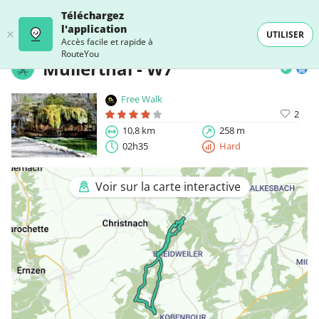
Téléchargez
l'application
UTILISER
Accès facile et rapide à
RouteYou
Mullerthal - W7
Free Walk
2
10,8 km
258 m
02h35
Hard
Voir sur la carte interactive