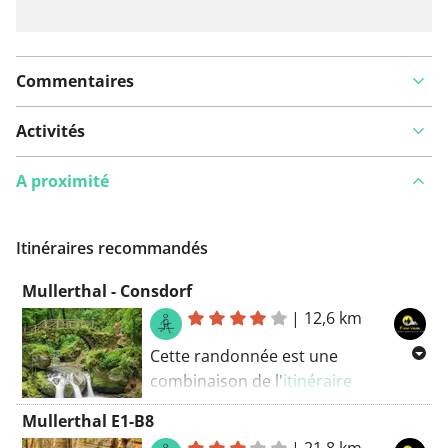
Commentaires
Activités
A proximité
Itinéraires recommandés
Mullerthal - Consdorf
|
12,6 km
Cette randonnée est une
combinaison de l'
itinéraire
Mullerthal
, de l'
itinéraire Auto-
Mullerthal E1-B8
Pédestre Consdorf-Mullerthal
,
|
21,8 km