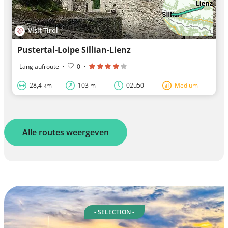
Visit Tirol
Pustertal-Loipe Sillian-Lienz
Langlaufroute
·
0
·
28,4 km
103 m
02u50
Medium
Alle routes weergeven
- SELECTION -