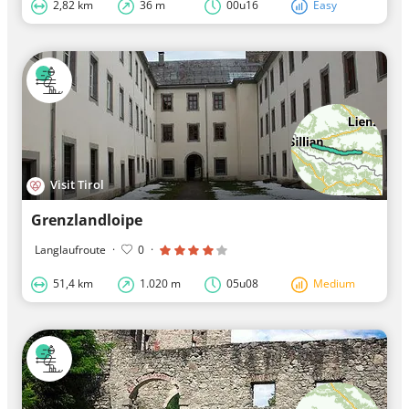
2,82 km
36 m
00u16
Easy
Visit Tirol
Grenzlandloipe
Langlaufroute
·
0
·
51,4 km
1.020 m
05u08
Medium