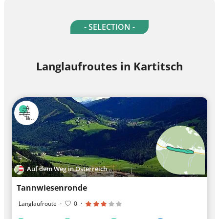
- SELECTION -
Langlaufroutes in Kartitsch
Auf dem Weg in Österreich
Tannwiesenronde
Langlaufroute
·
0
·