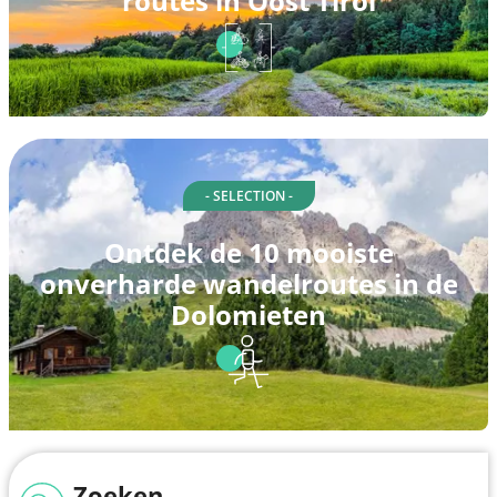
routes in Oost Tirol
- SELECTION -
Ontdek de 10 mooiste
onverharde wandelroutes in de
Dolomieten
Zoeken