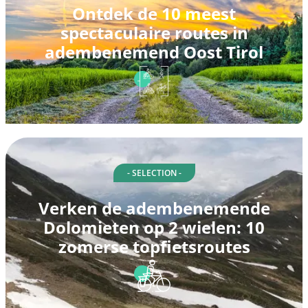
Ontdek de 10 meest
spectaculaire routes in
adembenemend Oost Tirol
- SELECTION -
Verken de adembenemende
Dolomieten op 2 wielen: 10
zomerse topfietsroutes