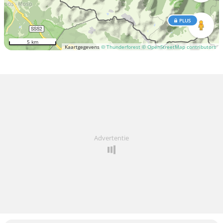
PLUS
5 km
Kaartgegevens
© Thunderforest
© OpenStreetMap contributors
Advertentie