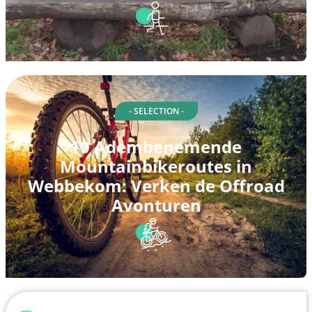
- SELECTION -
10 Adembenemende
Mountainbikeroutes in
Webbekom: Verken de Offroad
Avonturen