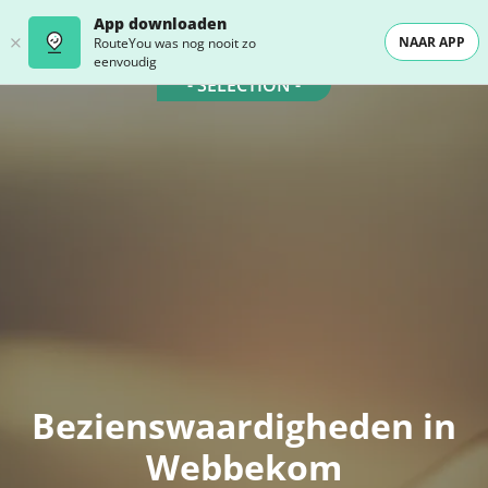
App downloaden
NAAR APP
RouteYou was nog nooit zo
eenvoudig
- SELECTION -
Bezienswaardigheden in
Webbekom