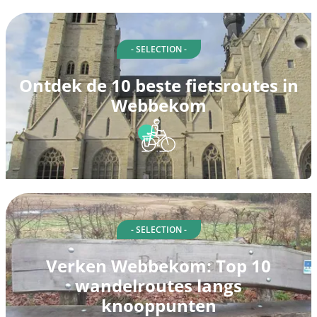
- SELECTION -
Ontdek de 10 beste fietsroutes in
Webbekom
- SELECTION -
Verken Webbekom: Top 10
wandelroutes langs
knooppunten