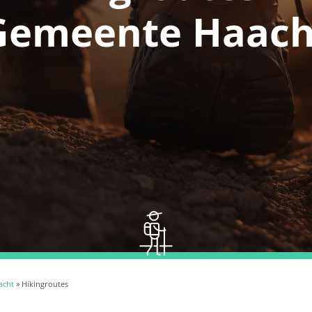
Gemeente Haach
acht
» Hikingroutes