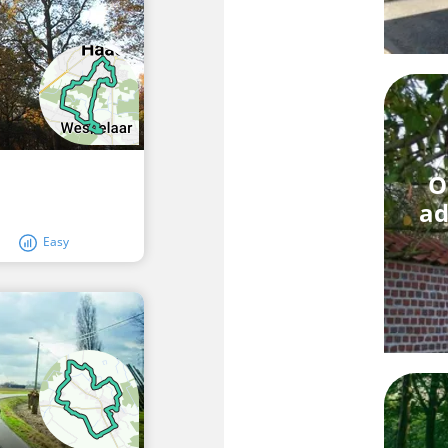
O
ad
Easy