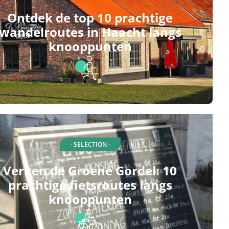
Ontdek de top 10 prachtige
wandelroutes in Haacht langs
knooppunten
- SELECTION -
Verken de Groene Gordel: 10
prachtige fietsroutes langs
knooppunten