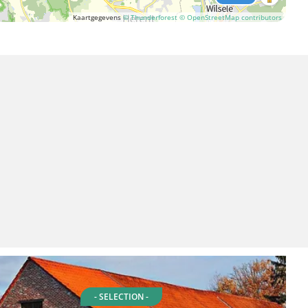
Kaartgegevens
© Thunderforest
© OpenStreetMap contributors
- SELECTION -