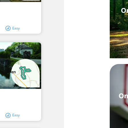
On
Easy
On
Easy