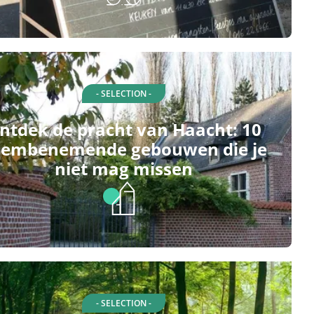
- SELECTION -
ntdek de pracht van Haacht: 10
embenemende gebouwen die je
niet mag missen
- SELECTION -