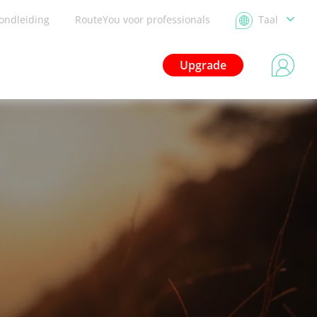
ondleiding
RouteYou voor professionals
Taal
Upgrade