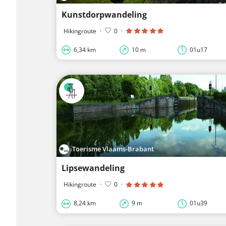
Kunstdorpwandeling
Hikingroute
·
0
·
6,34 km
10 m
01u17
Toerisme Vlaams-Brabant
Lipsewandeling
Hikingroute
·
0
·
8,24 km
9 m
01u39