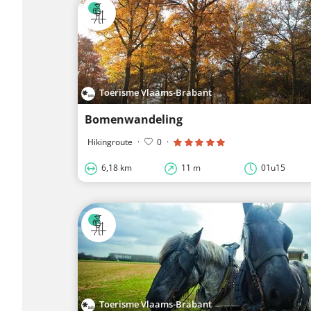
Toerisme Vlaams-Brabant
Bomenwandeling
Hikingroute
·
0
·
6,18 km
11 m
01u15
Toerisme Vlaams-Brabant