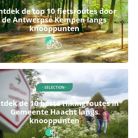
tdek de top 10 fietsroutes door
de Antwerpse Kempen langs
knooppunten
- SELECTION -
tdek de 10 beste Hikingroutes in
Gemeente Haacht langs
knooppunten