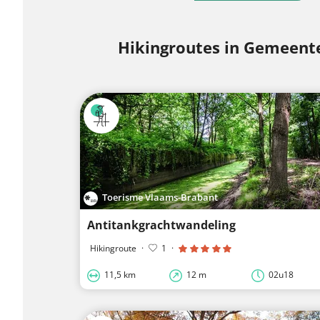
Hikingroutes in Gemeent
Toerisme Vlaams-Brabant
Antitankgrachtwandeling
Hikingroute
·
1
·
11,5 km
12 m
02u18