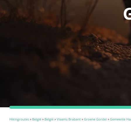
Hikingroutes
»
België
»
België
»
Vlaams Brabant
»
Groene Gordel
»
Gemeente Ha