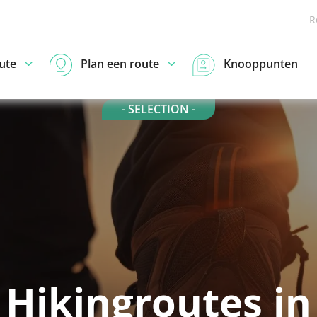
R
ute
Plan een route
Knooppunten
- SELECTION -
Hikingroutes in