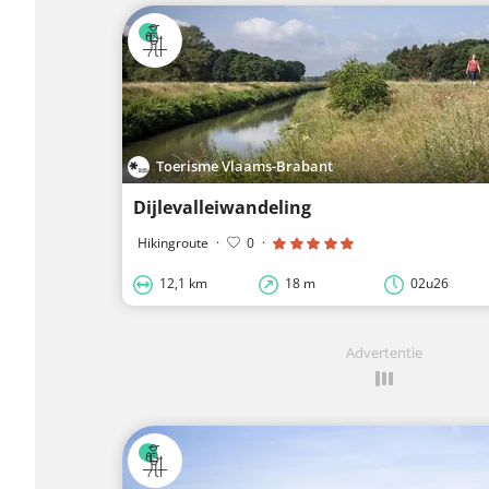
Toerisme Vlaams-Brabant
Dijlevalleiwandeling
Hikingroute
·
0
·
12,1 km
18 m
02u26
Advertentie