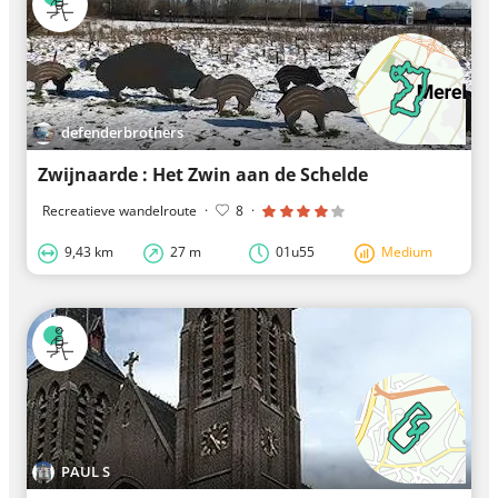
defenderbrothers
Zwijnaarde : Het Zwin aan de Schelde
Recreatieve wandelroute
·
8
·
9,43 km
27 m
01u55
Medium
PAUL S