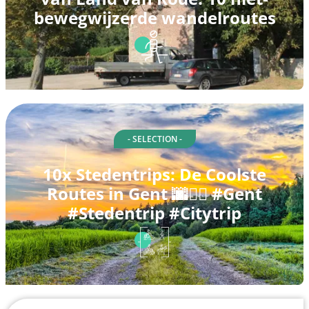
bewegwijzerde wandelroutes
- SELECTION -
10x Stedentrips: De Coolste
Routes in Gent 🌆🚶‍♂️ #Gent
#Stedentrip #Citytrip