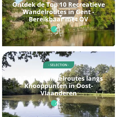
Ontdek de Top 10 Recreatieve
Wandelroutes in Gent -
Bereikbaar met OV
- SELECTION -
10 Toffe Wandelroutes langs
Knooppunten in Oost-
Vlaanderen