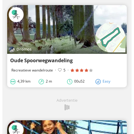
Dromos
Oude Spoorwegwandeling
Recreatieve wandelroute
·
5
·
4,39 km
2 m
00u52
Easy
Advertentie