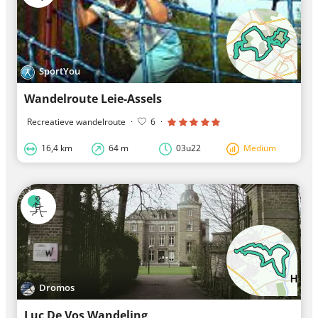
SportYou
Wandelroute Leie-Assels
Recreatieve wandelroute
·
6
·
16,4 km
64 m
03u22
Medium
Dromos
Luc De Vos Wandeling