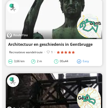
RouteYou
Architectuur en geschiedenis in Gentbrugge
Recreatieve wandelroute
·
1
·
3,66 km
2 m
00u44
Easy