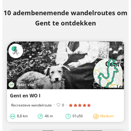
10 adembenemende wandelroutes om
Gent te ontdekken
Pasar vzw
Gent en WO I
Recreatieve wandelroute
·
0
·
8,8 km
46 m
01u50
Medium