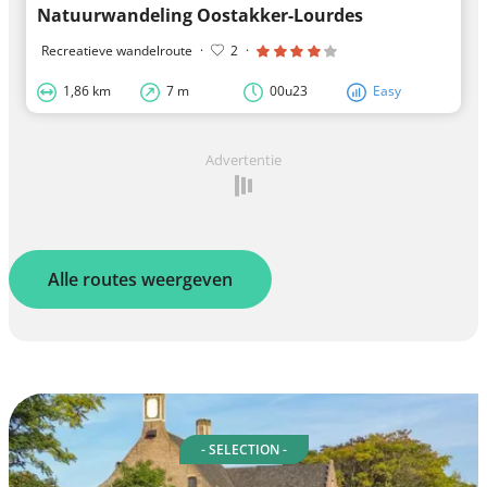
Natuurwandeling Oostakker-Lourdes
Recreatieve wandelroute
·
2
·
1,86 km
7 m
00u23
Easy
Advertentie
Alle routes weergeven
- SELECTION -