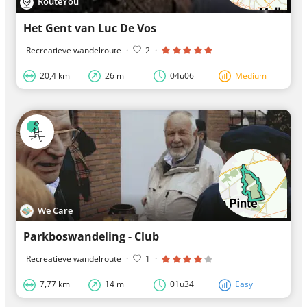
RouteYou
Het Gent van Luc De Vos
Recreatieve wandelroute
·
2
·
20,4 km
26 m
04u06
Medium
We Care
Parkboswandeling - Club
Recreatieve wandelroute
·
1
·
7,77 km
14 m
01u34
Easy