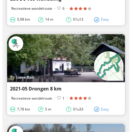
Recreatieve wandelroute
·
6
·
5,98 km
14 m
01u13
Easy
Lieve Dali
2021-05 Drongen 8 km
Recreatieve wandelroute
·
1
·
7,78 km
5 m
01u33
Easy