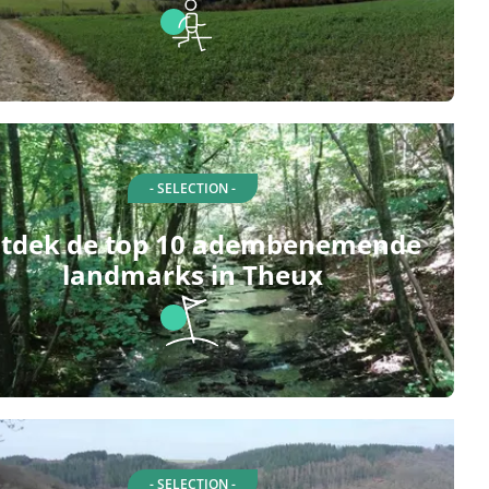
- SELECTION -
tdek de top 10 adembenemende
landmarks in Theux
- SELECTION -