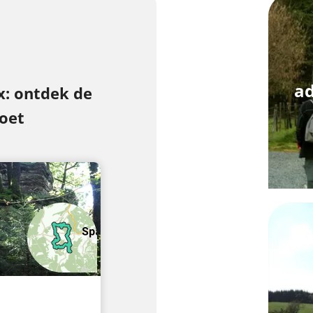
a
x: ontdek de
voet
10