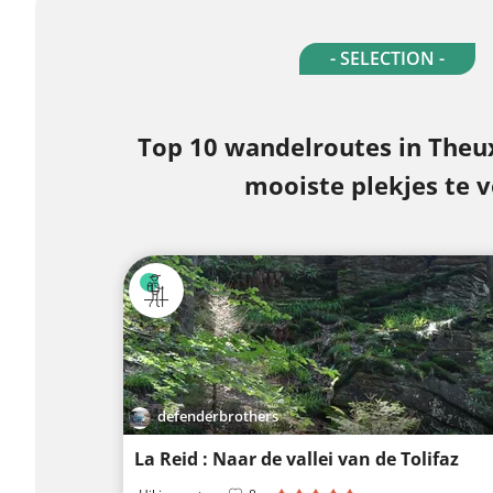
- SELECTION -
Top 10 wandelroutes in Theu
mooiste plekjes te 
defenderbrothers
La Reid : Naar de vallei van de Tolifaz