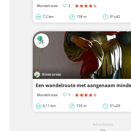
Wandelroute
·
3
·
7,2 km
158 m
01u42
Itineraries
Wandelroute
·
1
·
6,11 km
159 m
01u29
Advertentie