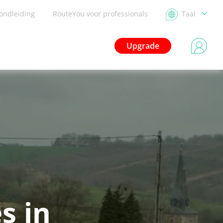
ondleiding
RouteYou voor professionals
Taal
Upgrade
s in