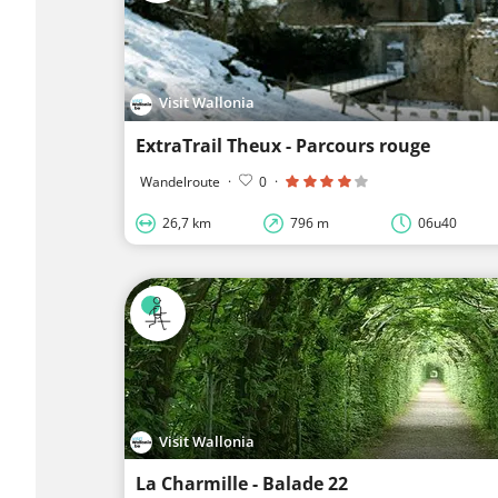
Visit Wallonia
ExtraTrail Theux - Parcours rouge
Wandelroute
·
0
·
26,7 km
796 m
06u40
Visit Wallonia
La Charmille - Balade 22