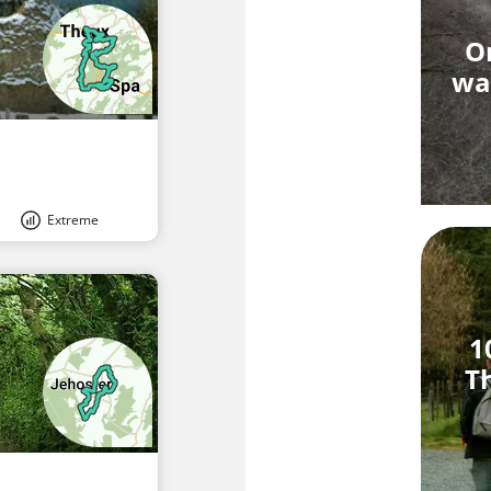
O
wa
Extreme
1
T