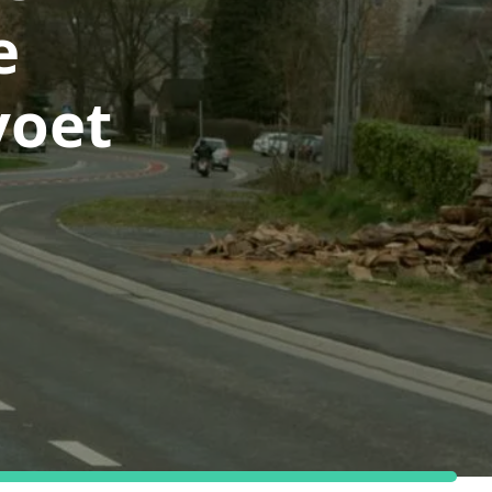
e
voet