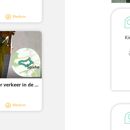
Medium
Ki
Een wandelroute met aangenaam minder verkeer in de Ardennen
Medium