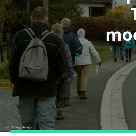
moo
Bron:
Wandelengel