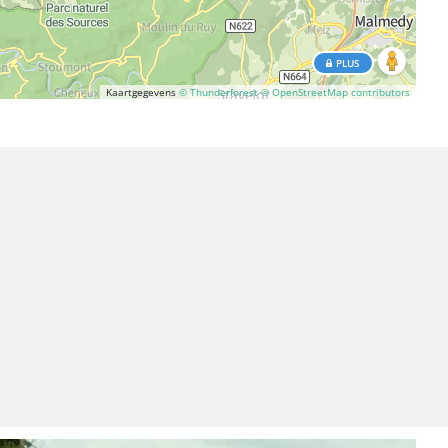
PLUS
Kaartgegevens
© Thunderforest
© OpenStreetMap contributors