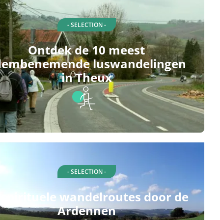
- SELECTION -
Ontdek de 10 meest
dembenemende luswandelingen
in Theux
- SELECTION -
 spirituele wandelroutes door de
Ardennen