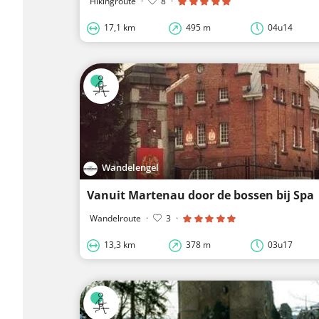
Hikingroute
·
8
·
17,1 km
495 m
04u14
Wandelengel
Vanuit Martenau door de bossen bij Spa
Wandelroute
·
3
·
13,3 km
378 m
03u17