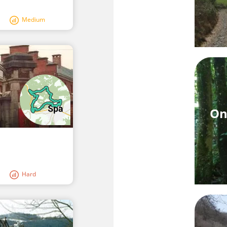
Medium
On
Hard