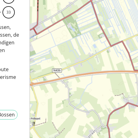
-
33
ssen,
ossen, de
ndigen
pen
oute
oerisme
Bossen