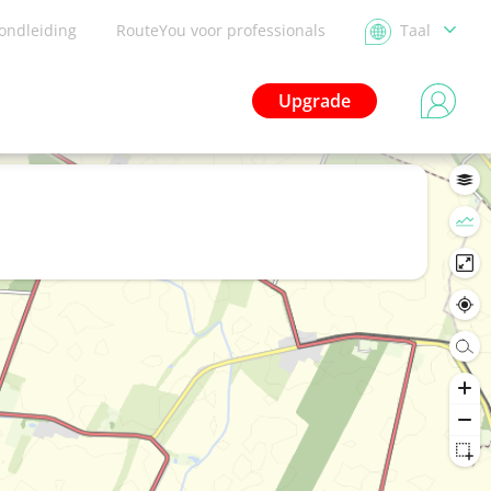
ondleiding
RouteYou voor professionals
Taal
Upgrade