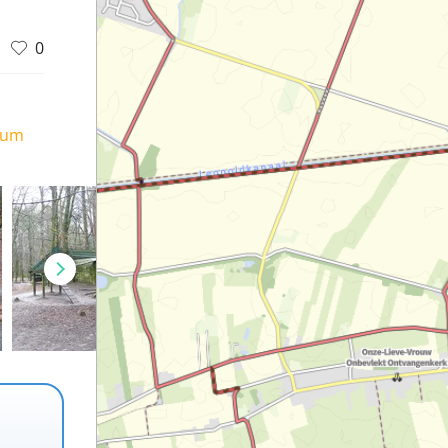
0
ium