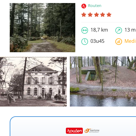
Routen
18,7 km
13 m
03u45
Med