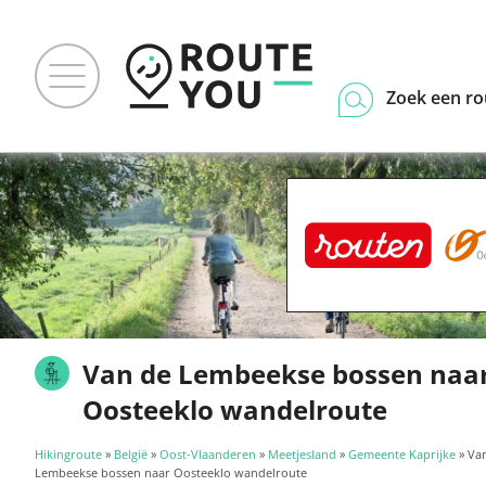
Zoek een ro
Van de Lembeekse bossen naa
Oosteeklo wandelroute
Hikingroute
»
België
»
Oost-Vlaanderen
»
Meetjesland
»
Gemeente Kaprijke
» Va
Lembeekse bossen naar Oosteeklo wandelroute