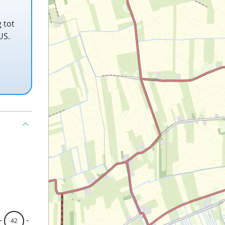
 tot
US.
-
-
42