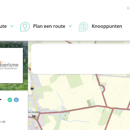
R
ute
Plan een route
Knooppunten
r
n de