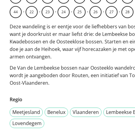
-
-
-
-
-
-
-
44
22
23
24
25
26
27
28
Deze wandeling is er eentje voor de liefhebbers van bo
want je doorkruist er maar liefst drie: de Lembeekse b
Kwadebossen en de Oosteeklose bossen. Starten en ei
doe je aan de Heihoek, waar vijf horecazaken je met o
armen ontvangen.
De Van de Lembeekse bossen naar Oosteeklo wandelr
wordt je aangeboden door Routen, een initiatief van T
Oost-Vlaanderen.
Regio
Meetjesland
Benelux
Vlaanderen
Lembeekse 
Lovendegem