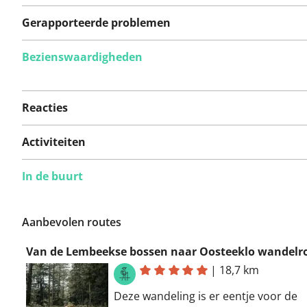
Gerapporteerde problemen
Bezienswaardigheden
Er zijn nog geen
problemen op deze
Reacties
route gerapporteerd.
Activiteiten
In de buurt
Iets opgevallen op deze route?
Probleem toevoegen
Aanbevolen routes
Van de Lembeekse bossen naar Oosteeklo wandelr
|
18,7 km
Deze wandeling is er eentje voor de