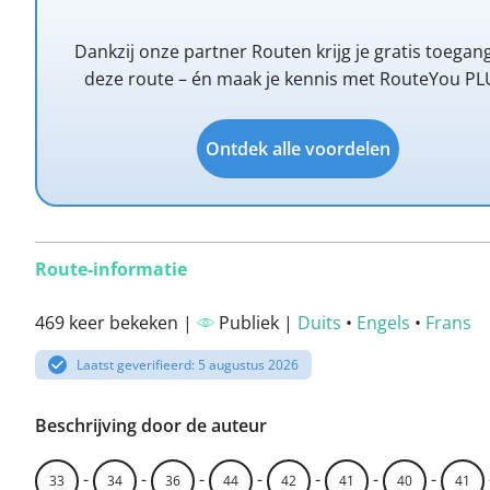
Dankzij onze partner Routen krijg je gratis toegang
deze route – én maak je kennis met RouteYou PL
Ontdek alle voordelen
Route-informatie
469 keer bekeken |
Publiek |
Duits
•
Engels
•
Frans
Laatst geverifieerd: 5 augustus 2026
Beschrijving door de auteur
-
-
-
-
-
-
-
33
34
36
44
42
41
40
41