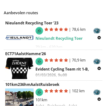
Aanbevolen routes
Nieulandt Recycling Toer '23
|
78,6 km
Nieulandt Recycling Toer
79 km - 620 hm
ECT71AalstHamme'26
Corsa Campagnolo
:
|
70,9 km
https://corsacampagnolo.be/
Evident Cycling Team rit 1-B,
Route in wijzerszin
01/03/2026, 9u00
2019 :
Nieulandt Recycling Toer 2019
Aalst - Hamme - Aalst
101km236hmAalstRuisbroek
2022 :
Nieulandt Recycling Toer 2022
|
102 km
Vertrekpunt
:
Sint-Annakring Aalst
2024 :
Nieulandt Recycling Toer 2024
(
https://www.facebook.com/ST.Annakring
)
101km
2025 :
Nieulandt Recycling Toer 2025
Aalst - Ruisbroek - Aalst