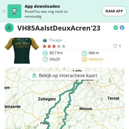
App downloaden
NAAR APP
RouteYou was nog nooit zo
eenvoudig
VH85AalstDeuxAcren'23
Tovape
1
85,7 km
666 m
03u25
Medium
Bekijk op interactieve kaart