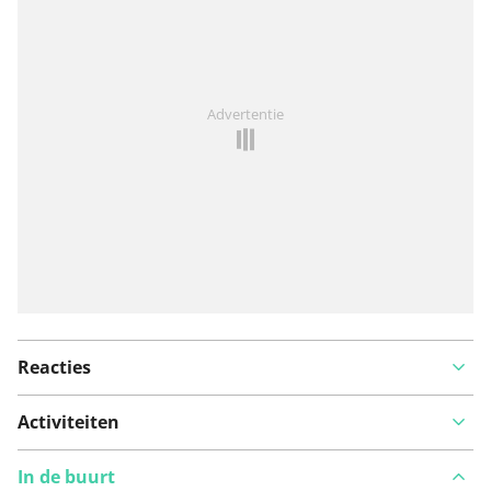
Iets opgevallen op deze route?
Probleem toevoegen
Advertentie
Reacties
Activiteiten
In de buurt