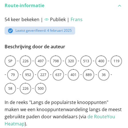
Route-informatie
54 keer bekeken |
Publiek |
Frans
Laatst geverifieerd: 4 februari 2025
Beschrijving door de auteur
-
-
-
-
-
-
-
SP
226
497
798
320
513
400
119
-
-
-
-
-
-
-
-
79
952
227
637
401
889
36
-
-
58
226
500
In de reeks "Langs de populairste knooppunten"
maken we een knooppuntenwandeling langs de meest
gebruikte paden door wandelaars (via
de RouteYou
Heatmap
).