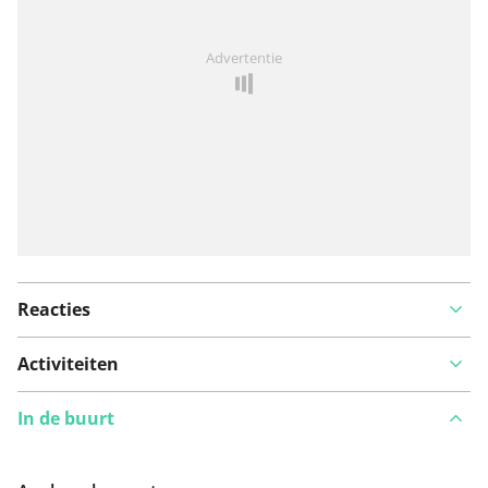
Iets opgevallen op deze route?
Probleem toevoegen
Advertentie
Reacties
Activiteiten
In de buurt