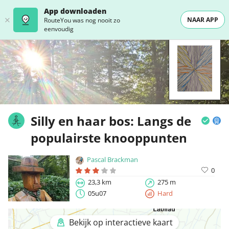
App downloaden
NAAR APP
RouteYou was nog nooit zo
eenvoudig
Silly en haar bos: Langs de
populairste knooppunten
Pascal Brackman
0
23,3 km
275 m
05u07
Hard
Bekijk op interactieve kaart