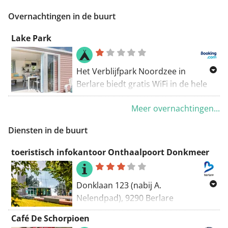
Wandel - mooiste
Overnachtingen in de buurt
Lake Park
Het Verblijfpark Noordzee in
Berlare biedt gratis WiFi in de hele
accommodatie en ligt op 35 km van
Meer overnachtingen...
Brussel Antwerpen ligt 36 km
verderop. De accommodatie in de
Diensten in de buurt
driehoek Brussel, Gent en
Antwerpen ligt aan een meer.
toeristisch infokantoor Onthaalpoort Donkmeer
Donklaan 123 (nabij A.
Nelendpad), 9290 Berlare
052 36 92 50,
toerisme@berlare.be
Café De Schorpioen