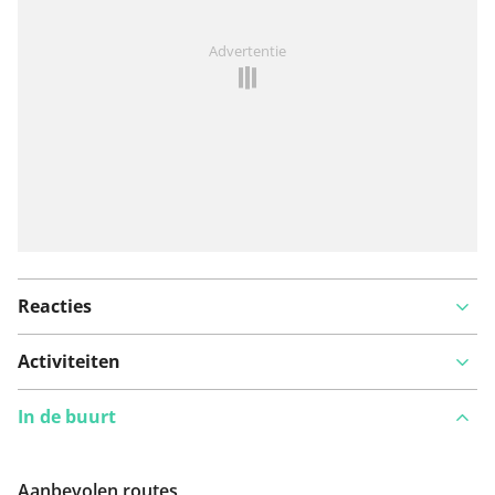
Iets opgevallen op deze route?
Probleem toevoegen
Advertentie
Reacties
Activiteiten
In de buurt
Aanbevolen routes