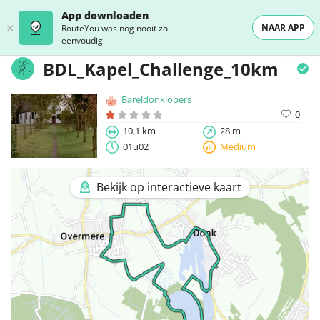
App downloaden
NAAR APP
RouteYou was nog nooit zo
eenvoudig
BDL_Kapel_Challenge_10km
Bareldonklopers
0
10,1 km
28 m
01u02
Medium
Bekijk op interactieve kaart