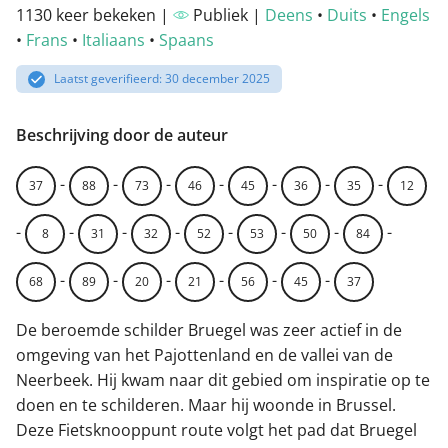
1130 keer bekeken |
Publiek |
Deens
•
Duits
•
Engels
•
Frans
•
Italiaans
•
Spaans
Laatst geverifieerd: 30 december 2025
Beschrijving door de auteur
-
-
-
-
-
-
-
37
88
73
46
45
36
35
12
-
-
-
-
-
-
-
-
8
31
32
52
53
50
84
-
-
-
-
-
-
68
89
20
21
56
45
37
De beroemde schilder Bruegel was zeer actief in de
omgeving van het Pajottenland en de vallei van de
Neerbeek. Hij kwam naar dit gebied om inspiratie op te
doen en te schilderen. Maar hij woonde in Brussel.
Deze Fietsknooppunt route volgt het pad dat Bruegel