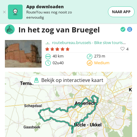
App downloaden
NAAR APP
RouteYou was nog nooit zo
eenvoudig
In het zog van Bruegel
routebureau.brussels - Bike slow tourism connector
4
40 km
273 m
02u40
Medium
Bekijk op interactieve kaart