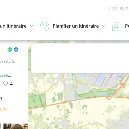
Visite gui
n itinéraire
Planifier un itinéraire
P
ek
» Après
de Network
4
m
ium