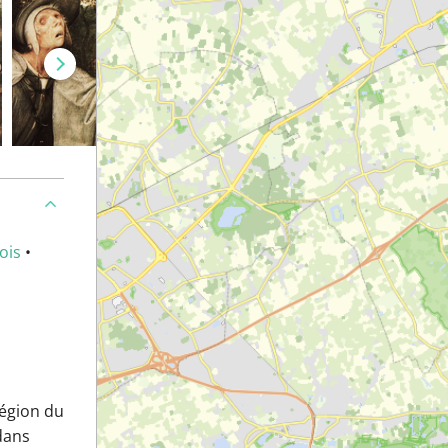
ois
•
région du
 dans