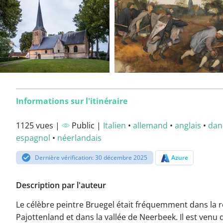
Informations sur l'itinéraire
1125 vues |
Public |
Italien
•
allemand
•
anglais
•
dan
espagnol
•
néerlandais
Dernière vérification: 30 décembre 2025
Azure
Description par l'auteur
Le célèbre peintre Bruegel était fréquemment dans la 
Pajottenland et dans la vallée de Neerbeek. Il est venu