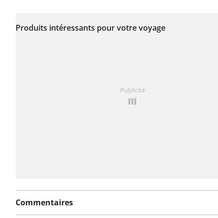
Aucun problème n'a
encore été signalé sur
Produits intéressants pour votre voyage
cet itinéraire.
Vous avez remarqué quelque chose sur cet itinéraire ?
Publicité
rapport
Commentaires