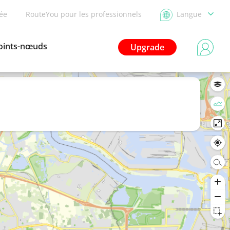
dée
RouteYou pour les professionnels
Langue
oints-nœuds
Upgrade