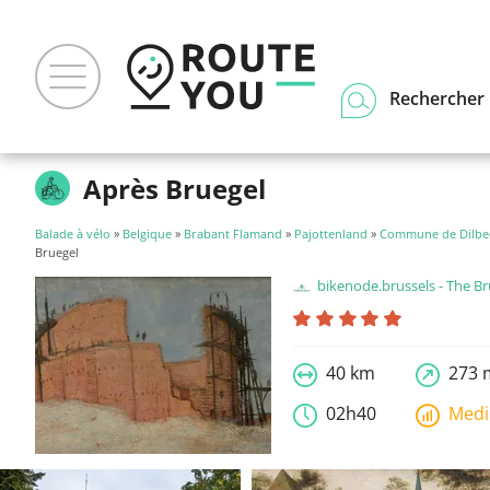
Rechercher u
Après Bruegel
Balade à vélo
»
Belgique
»
Brabant Flamand
»
Pajottenland
»
Commune de Dilbe
Bruegel
bikenode.brussels - The Brussels Bottom Up Cyclingno
40 km
273 
02h40
Med