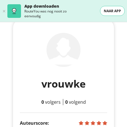
App downloaden
NAAR APP
RouteYou was nog nooit zo
eenvoudig
vrouwke
0
volgers
0
volgend
Auteurscore: