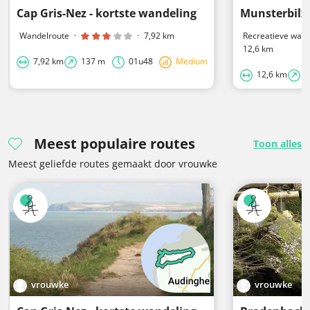
Cap Gris-Nez - kortste wandeling
Munsterbilz
Wandelroute
·
·
7,92 km
Recreatieve wand
12,6 km
7,92 km
137 m
01u48
Medium
12,6 km
4
Meest populaire routes
Toon alles
Meest geliefde routes gemaakt door vrouwke
vrouwke
vrouwke