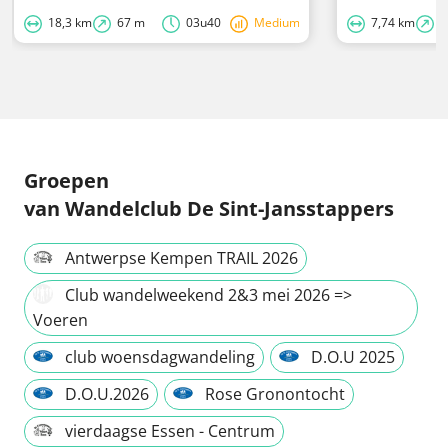
18,3 km
67 m
03u40
Medium
7,74 km
2
Groepen
van Wandelclub De Sint-Jansstappers
Antwerpse Kempen TRAIL 2026
Club wandelweekend 2&3 mei 2026 =>
Voeren
club woensdagwandeling
D.O.U 2025
D.O.U.2026
Rose Gronontocht
vierdaagse Essen - Centrum