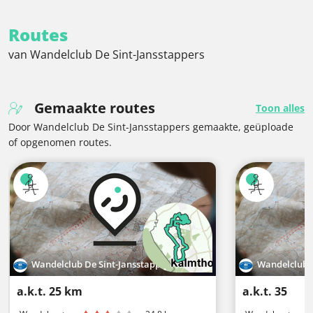
Routes
van Wandelclub De Sint-Jansstappers
Gemaakte routes
Toon alles
Door Wandelclub De Sint-Jansstappers gemaakte, geüploade
of opgenomen routes.
Wandelclub De Sint-Jansstappers
Wandelclub D
a.k.t. 25 km
a.k.t. 35