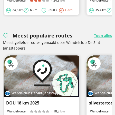
Wandelroute
·
·
24,8 km
Wandelroute
·
24,8 km
63 m
05u03
Hard
35,4 km
9
Meest populaire routes
Toon alles
Meest geliefde routes gemaakt door Wandelclub De Sint-
Jansstappers
Wandelclub De Sint-Jansstappers
Wandelclub D
DOU 18 km 2025
silvestertoch
Wandelroute
·
·
18,3 km
Wandelroute
·