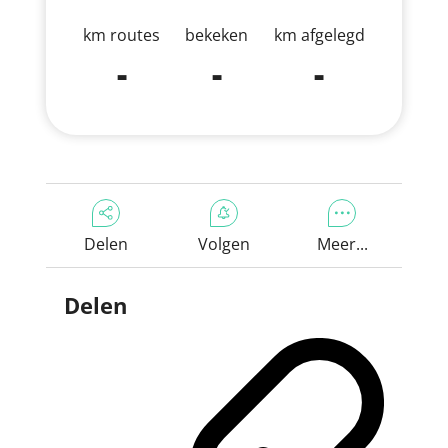
km routes
bekeken
km afgelegd
-
-
-
Delen
Volgen
Meer...
Delen