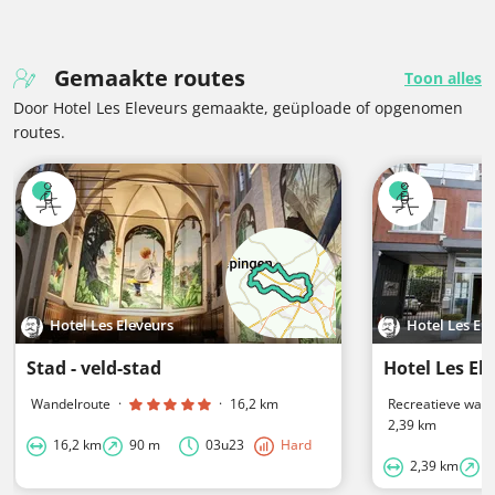
Gemaakte routes
Toon alles
Door Hotel Les Eleveurs gemaakte, geüploade of opgenomen
routes.
Hotel Les Eleveurs
Hotel Les El
Stad - veld-stad
Wandelroute
·
·
16,2 km
Recreatieve wand
2,39 km
16,2 km
90 m
03u23
Hard
2,39 km
9