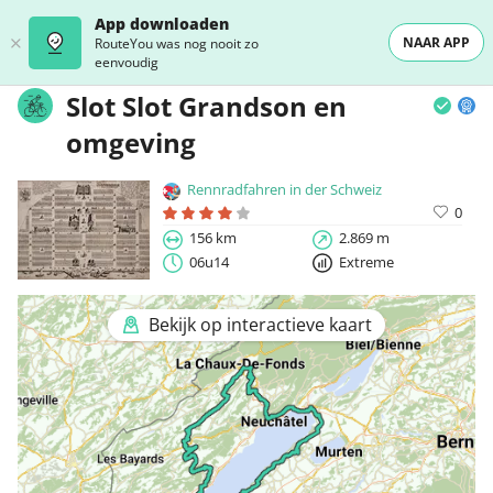
App downloaden
NAAR APP
RouteYou was nog nooit zo
eenvoudig
Slot Slot Grandson en
omgeving
Rennradfahren in der Schweiz
0
156 km
2.869 m
06u14
Extreme
Bekijk op interactieve kaart