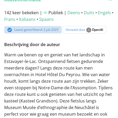
142 keer bekeken |
Publiek |
Deens
•
Duits
•
Engels
•
Frans
•
Italiaans
•
Spaans
Laatst geverifieerd: 2 juli 2025
Vertaald door
OpenAI
Beschrijving door de auteur
Warm uw benen op en geniet van het landschap in
Estavayer-le-Lac. Ontspannend fietsen gedurende
meerdere dagen? Langs deze route kan men
overnachten in Hotel Hôtel Du Peyrou. Wie van water
houdt, komt langs deze route aan zijn trekken. Zeker
even stoppen bij Notre-Dame-de-l’Assomption. Tijdens
deze route kunt u ook genieten van het uitzicht op het
kasteel (Kasteel Grandson). Deze fietslus langs
Museum Musée d’ethnographie de Neuchâtel is
perfect voor wie graag een museum bezoekt en ook