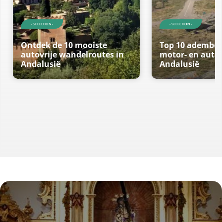
- SELECTION -
- SELECTION -
Ontdek de 10 mooiste
Top 10 ademb
autovrije wandelroutes in
motor- en autor
Andalusië
Andalusië