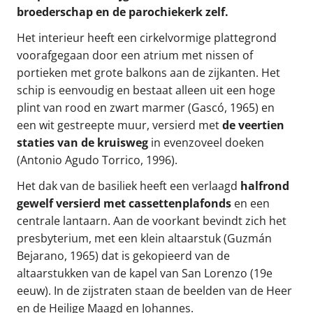
broederschap en de parochiekerk zelf.
Het interieur heeft een cirkelvormige plattegrond
voorafgegaan door een atrium met nissen of
portieken met grote balkons aan de zijkanten. Het
schip is eenvoudig en bestaat alleen uit een hoge
plint van rood en zwart marmer (Gascó, 1965) en
een wit gestreepte muur, versierd met
de veertien
staties van de kruisweg
in evenzoveel doeken
(Antonio Agudo Torrico, 1996).
Het dak van de basiliek heeft een verlaagd
halfrond
gewelf versierd met cassettenplafonds
en een
centrale lantaarn. Aan de voorkant bevindt zich het
presbyterium, met een klein altaarstuk (Guzmán
Bejarano, 1965) dat is gekopieerd van de
altaarstukken van de kapel van San Lorenzo (19e
eeuw). In de zijstraten staan de beelden van de Heer
en de Heilige Maagd en Johannes.