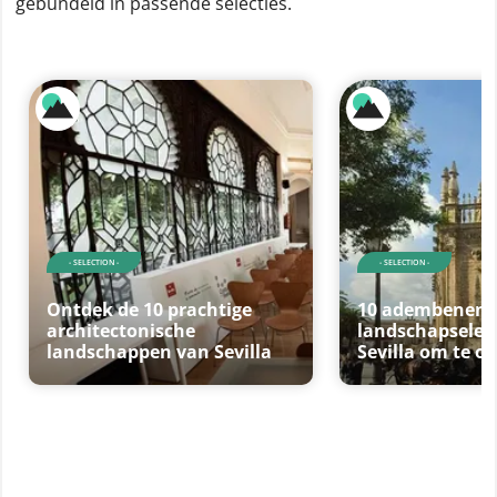
gebundeld in passende selecties.
- SELECTION -
- SELECTION -
Ontdek de 10 prachtige
10 adembenem
architectonische
landschapselem
landschappen van Sevilla
Sevilla om te o