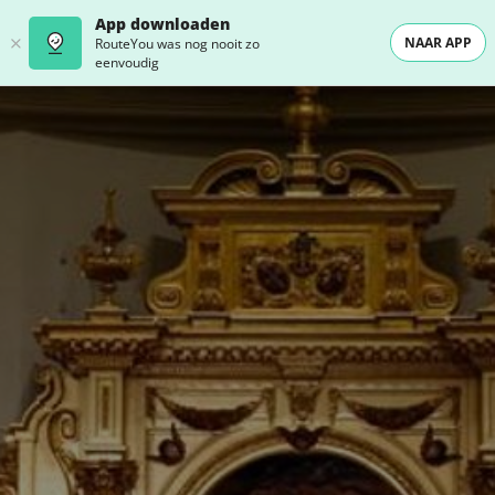
App downloaden
NAAR APP
RouteYou was nog nooit zo
eenvoudig