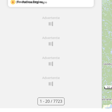
RouteYou Regios
0
·
Toeristische regio
Advertentie
Advertentie
Advertentie
Advertentie
50 
1 - 20 / 7723