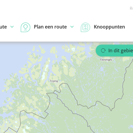
R
ute
Plan een route
Knooppunten
In dit gebi