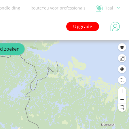
ondleiding
RouteYou voor professionals
Taal
Upgrade
ed zoeken