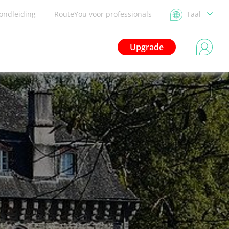
ondleiding
RouteYou voor professionals
Taal
Upgrade