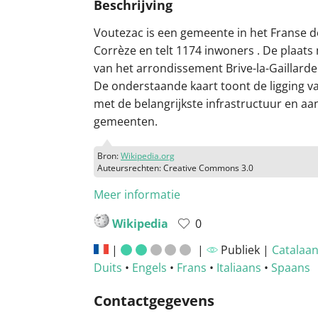
Beschrijving
Voutezac is een gemeente in het Franse 
Corrèze en telt 1174 inwoners . De plaats 
van het arrondissement Brive-la-Gaillarde
De onderstaande kaart toont de ligging v
met de belangrijkste infrastructuur en a
gemeenten.
Bron:
Wikipedia.org
Auteursrechten: Creative Commons 3.0
Meer informatie
Wikipedia
0
|
|
Publiek |
Catalaa
Duits
•
Engels
•
Frans
•
Italiaans
•
Spaans
Contactgegevens