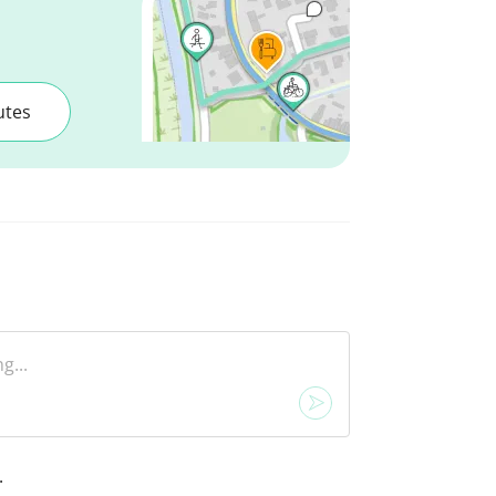
utes
.