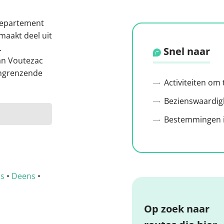
departement
maakt deel uit
.
Snel naar
an Voutezac
angrenzende
Activiteiten om
Bezienswaardig
Bestemmingen i
ns
•
Deens
•
Op zoek naar