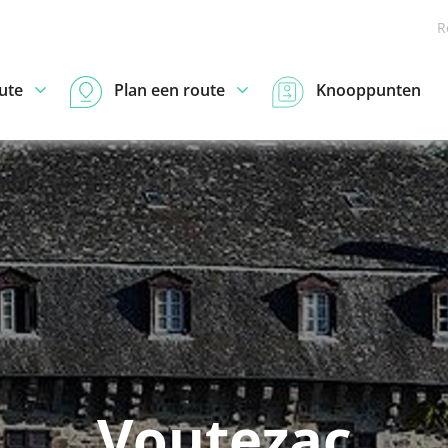
R
ute
Plan een route
Knooppunten
Voutezac