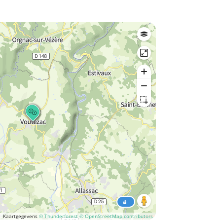
Kaartgegevens
© Thunderforest
© OpenStreetMap contributors