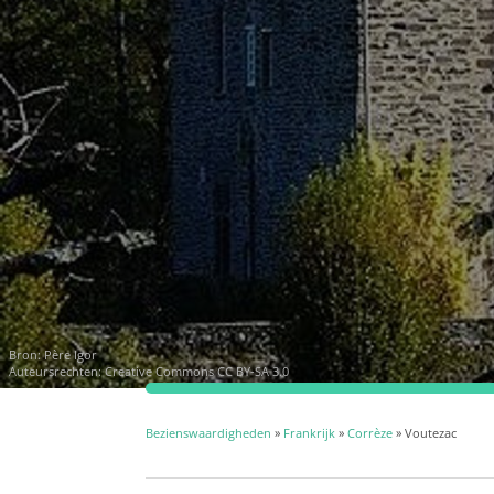
Bron:
Père Igor
Auteursrechten:
Creative Commons CC BY-SA 3.0
Bezienswaardigheden
»
Frankrijk
»
Corrèze
» Voutezac