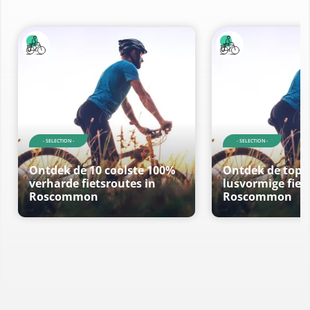
- SELECTION -
- SELECTION -
Ontdek de 10 coolste 100%
Ontdek de top 
verharde fietsroutes in
lusvormige fiet
Roscommon
Roscommon