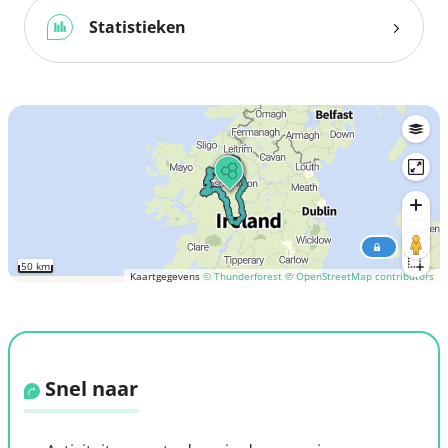
Statistieken
50 km
Kaartgegevens
© Thunderforest
© OpenStreetMap contributors
Snel naar