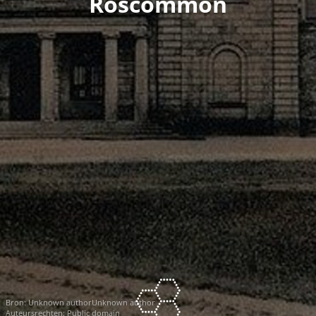
Roscommon
Bron:
Unknown authorUnknown author
Auteursrechten: Public domain