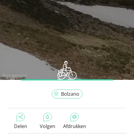
Bron:
geocyclist
Bolzano
Delen
Volgen
Afdrukken