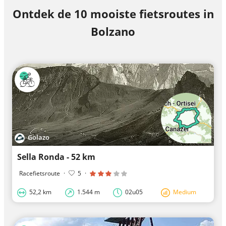
Ontdek de 10 mooiste fietsroutes in
Bolzano
Golazo
Sella Ronda - 52 km
Racefietsroute
·
5
·
52,2 km
1.544 m
02u05
Medium