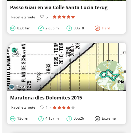
Passo Giau en via Colle Santa Lucia terug
Racefietsroute
·
5
·
82,6 km
2.835 m
03u18
Hard
Tovape
Maratona dles Dolomites 2015
Racefietsroute
·
1
·
136 km
4.157 m
05u26
Extreme