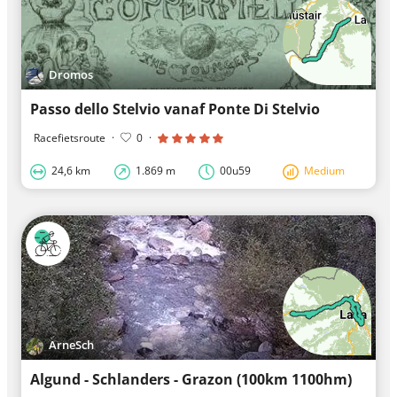
Dromos
Passo dello Stelvio vanaf Ponte Di Stelvio
Racefietsroute
·
0
·
24,6 km
1.869 m
00u59
Medium
ArneSch
Algund - Schlanders - Grazon (100km 1100hm)