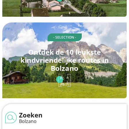
- SELECTION -
Ontdek de 10 leukste
kindvriendelijke routes in
Bolzano
Zoeken
Bolzano