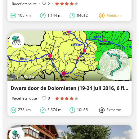
Racefietsroute
·
2
·
105 km
1.144 m
04u12
Medium
Jos Kottink
Dwars door de Dolomieten (19-24 juli 2016, 6 fietsdagen).
Racefietsroute
·
0
·
273 km
3.374 m
10u55
Extreme