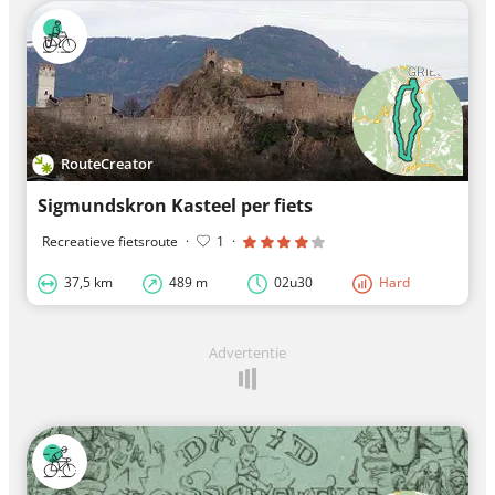
RouteCreator
Sigmundskron Kasteel per fiets
Recreatieve fietsroute
·
1
·
37,5 km
489 m
02u30
Hard
Advertentie