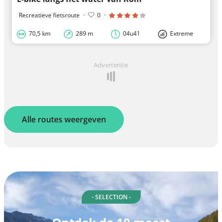
Recreatieve fietsroute
·
0
·
70,5 km
289 m
04u41
Extreme
Advertentie
Alle routes weergeven
- SELECTION -