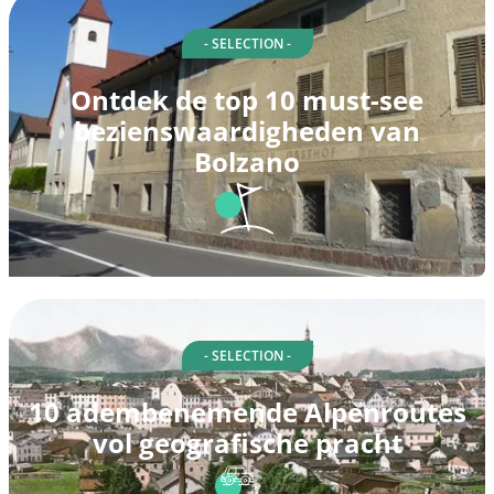
- SELECTION -
Ontdek de top 10 must-see
bezienswaardigheden van
Bolzano
- SELECTION -
10 adembenemende Alpenroutes
vol geografische pracht