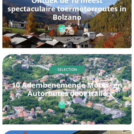
Ontdek de 10 meest
spectaculaire toermotorroutes in
Bolzano
- SELECTION -
10 Adembenemende Motor- en
Autoroutes door Italië