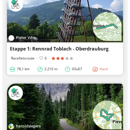
Pieter Vdm
Etappe 1: Rennrad Toblach - Oberdrauburg
Racefietsroute
·
0
·
78,1 km
2.210 m
03u07
Hard
haroldslegers