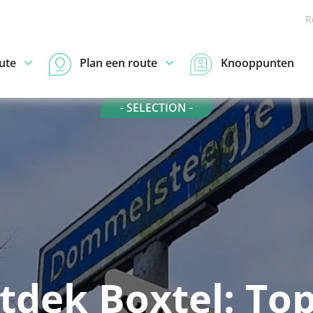
R
ute
Plan een route
Knooppunten
- SELECTION -
tdek Boxtel: Top