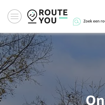
Zoek een ro
On