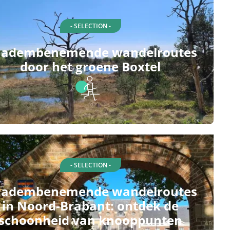
- SELECTION -
 adembenemende wandelroutes
door het groene Boxtel
- SELECTION -
 adembenemende wandelroutes
in Noord-Brabant: ontdek de
schoonheid van knooppunten