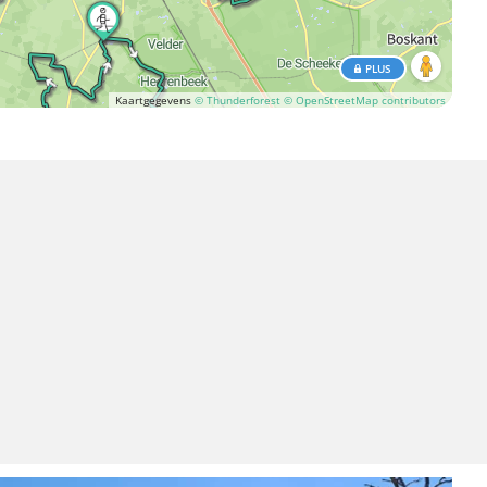
PLUS
Kaartgegevens
© Thunderforest
© OpenStreetMap contributors