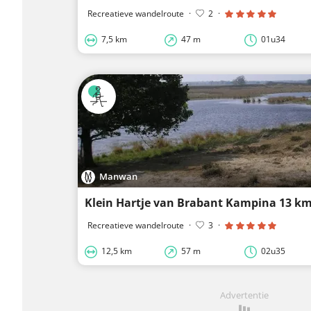
Recreatieve wandelroute
·
2
·
7,5 km
47 m
01u34
Manwan
Klein Hartje van Brabant Kampina 13 k
Recreatieve wandelroute
·
3
·
12,5 km
57 m
02u35
Advertentie