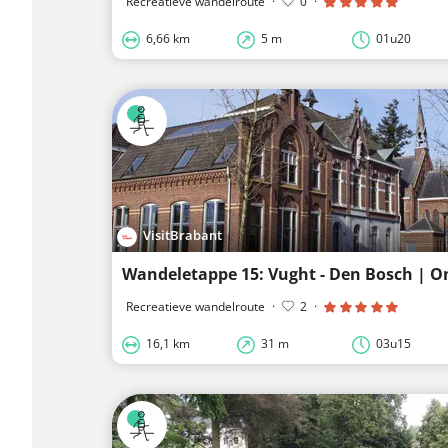
Recreatieve wandelroute
·
0
·
6,66 km
5 m
01u20
VisitBrabant
Wandeletappe 15: Vught - Den Bosch | O
Recreatieve wandelroute
·
2
·
16,1 km
31 m
03u15