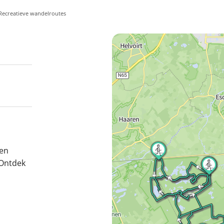
Recreatieve wandelroutes
 en
 Ontdek