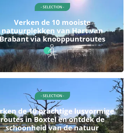
- SELECTION -
Verken de 10 mooiste
natuurplekken van Hart van
Brabant via knooppuntroutes
- SELECTION -
rken de 10 prachtige lusvormige
routes in Boxtel en ontdek de
schoonheid van de natuur