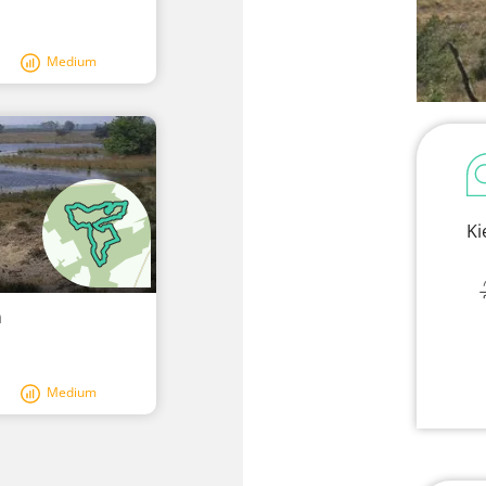
Medium
Ki
m
Medium