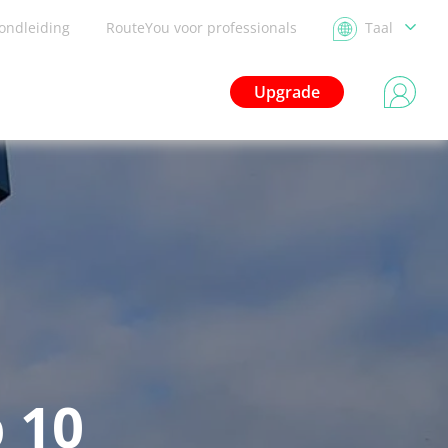
ondleiding
RouteYou voor professionals
Taal
Upgrade
 10