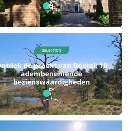
- SELECTION -
ntdek de pracht van Boxtel: 10
adembenemende
bezienswaardigheden