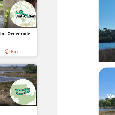
Sint-Oedenrode
Hard
Ve