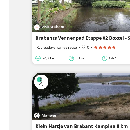
VisitBrabant
Brabants Vennenpad Etappe 02 Boxtel - 
Recreatieve wandelroute
·
0
·
24,3 km
33 m
04u55
Manwan
Klein Hartje van Brabant Kampina 8 km