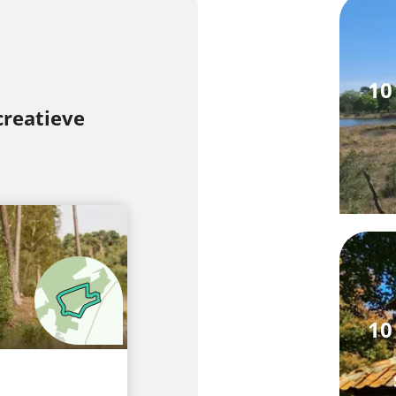
10
creatieve
10