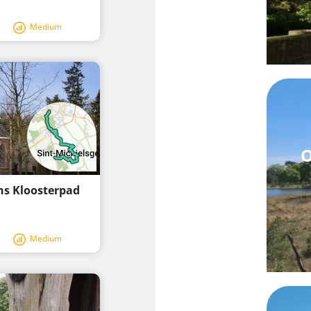
Medium
O
ns Kloosterpad
Medium