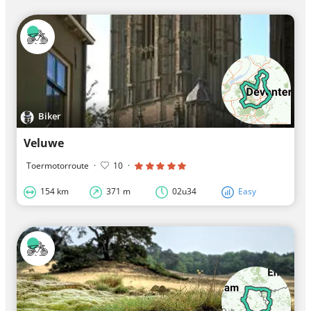
Biker
Veluwe
Toermotorroute
·
10
·
154 km
371 m
02u34
Easy