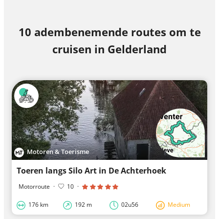
10 adembenemende routes om te
cruisen in Gelderland
Motoren & Toerisme
Toeren langs Silo Art in De Achterhoek
Motorroute
·
10
·
176 km
192 m
02u56
Medium