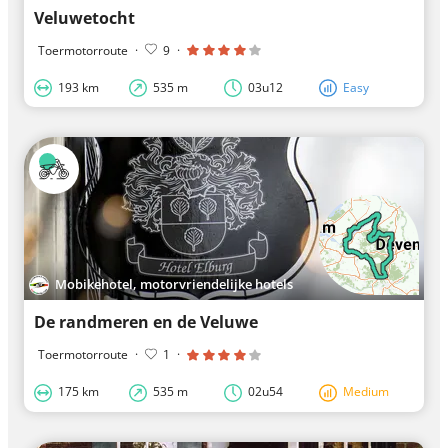
Veluwetocht
Toermotorroute
·
9
·
193 km
535 m
03u12
Easy
Mobikehotel, motorvriendelijke hotels
De randmeren en de Veluwe
Toermotorroute
·
1
·
175 km
535 m
02u54
Medium