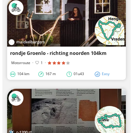
maickelburgers
rondje Groenlo - richting noorden 104km
Motorroute
·
1
·
104 km
167 m
01u43
Easy
r-1200 rt