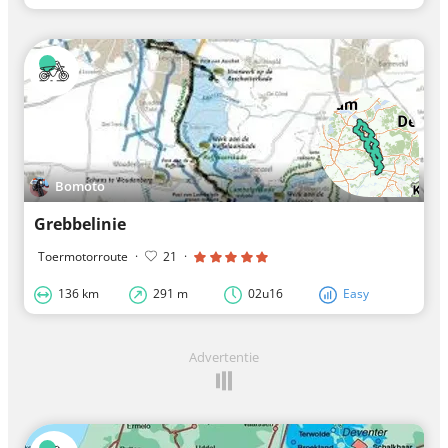
Bomoto
Grebbelinie
Toermotorroute
·
21
·
136 km
291 m
02u16
Easy
Advertentie