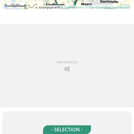
50 km
Kaartgegevens
© Thunderforest
© OpenStreetMap contributors
Advertentie
- SELECTION -