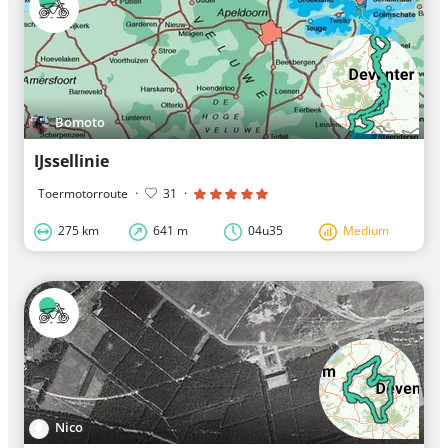
Bomoto
IJssellinie
Toermotorroute
·
31
·
275 km
641 m
04u35
Medium
Nico