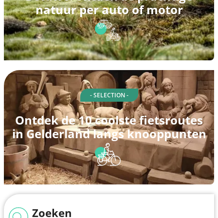
natuur per auto of motor
- SELECTION -
Ontdek de 10 coolste fietsroutes
in Gelderland langs knooppunten
Zoeken