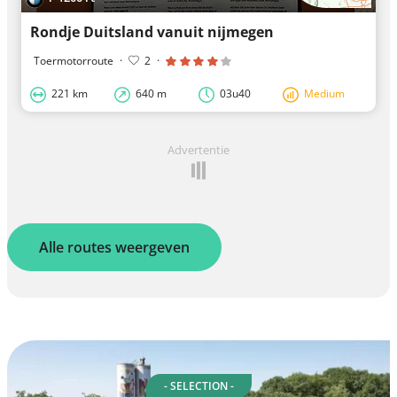
Rondje Duitsland vanuit nijmegen
Toermotorroute
·
2
·
221 km
640 m
03u40
Medium
Advertentie
Alle routes weergeven
- SELECTION -