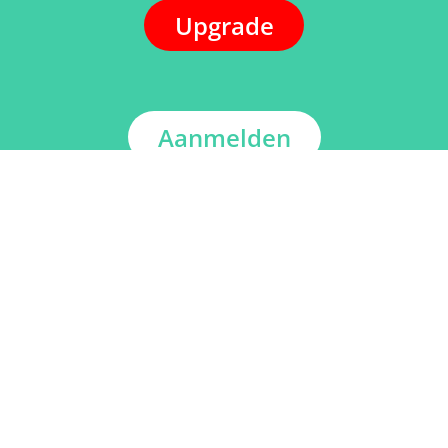
Upgrade
Aanmelden
ADRES
Kerkstraat 108
9050 Gentbrugge, België