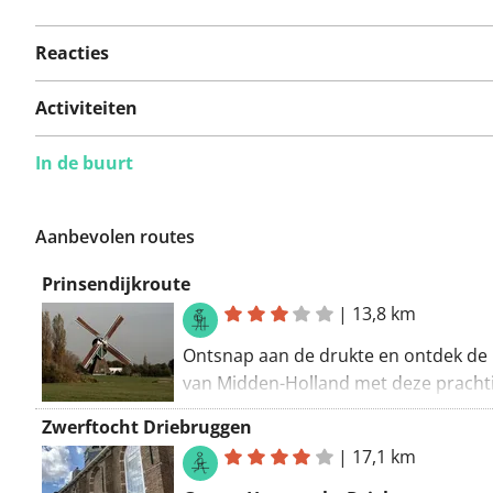
Reacties
Activiteiten
In de buurt
Aanbevolen routes
Prinsendijkroute
|
13,8 km
Ontsnap aan de drukte en ontdek de 
van Midden-Holland met deze pracht
hikingroute. Tijdens je 13.8 kilometer
Zwerftocht Driebruggen
wandeling, die gemakkelijk te bewande
|
17,1 km
kom je langs het historische Fort
Wierickerschans en het schilderachti