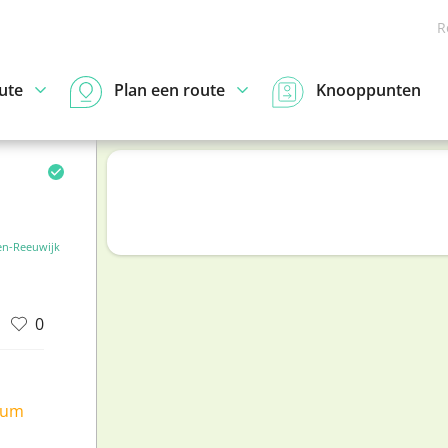
R
ute
Plan een route
Knooppunten
n-Reeuwijk
0
ium