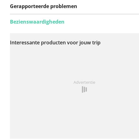
Gerapporteerde problemen
Bezienswaardigheden
Er zijn nog geen
problemen op deze
Interessante producten voor jouw trip
route gerapporteerd.
Iets opgevallen op deze route?
Probleem toevoegen
Advertentie