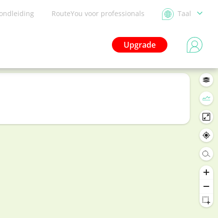
ondleiding
RouteYou voor professionals
Taal
Upgrade