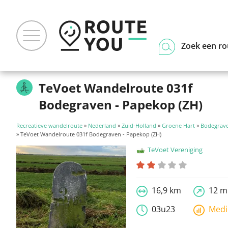
Zoek een ro
TeVoet Wandelroute 031f
Bodegraven - Papekop (ZH)
Recreatieve wandelroute
»
Nederland
»
Zuid-Holland
»
Groene Hart
»
Bodegrave
» TeVoet Wandelroute 031f Bodegraven - Papekop (ZH)
TeVoet Vereniging
16,9 km
12 m
03u23
Med