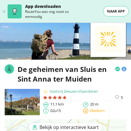
App downloaden
NAAR APP
RouteYou was nog nooit zo
eenvoudig
De geheimen van Sluis en
Sint Anna ter Muiden
Gastvrij Zeeuws-Vlaanderen
5
11,1 km
20 m
02u15
Medium
Bekijk op interactieve kaart