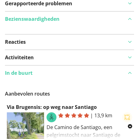
Gerapporteerde problemen
Bezienswaardigheden
Reacties
Bekijk op kaart
Activiteiten
In de buurt
Iets opgevallen op deze route?
Probleem toevoegen
Aanbevolen routes
Via Brugensis: op weg naar Santiago
|
13,9 km
De Camino de Santiago, een
pelgrimstocht naar Santiago de