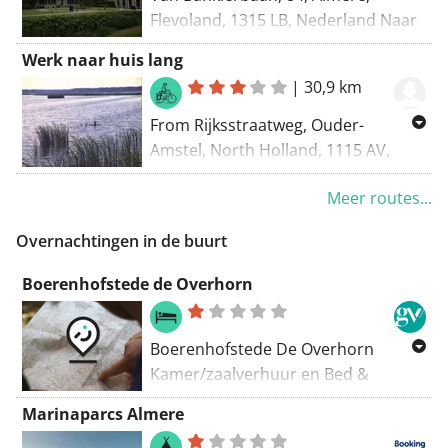
Flevoland, 1315 LB, Nederland Naar
Noordereinde, 279, Wijdemeren,
Werk naar huis lang
Noord-Holland, 1243 JX, Nederland
|
30,9 km
Routering: Fietsen - knooppunten
From Rijksstraatweg, Ouder-
Amstel, North Holland, 1115 AV,
Netherlands To Havenstraat, 81,
Meer routes...
Huizen, North Holland, 1271 AD,
Netherlands Routing: Node-to-node
Overnachtingen in de buurt
cycling
Boerenhofstede de Overhorn
Boerenhofstede De Overhorn
Kamer/zaalverhuur en Bed &
Breakfast 's Gravelandseweg 50-51
Marinaparcs Almere
1381 HK Weesp