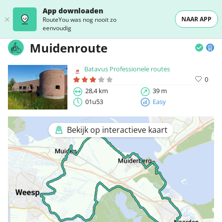
App downloaden
NAAR APP
RouteYou was nog nooit zo
eenvoudig
Muidenroute
Batavus Professionele routes
0
28,4 km
39 m
01u53
Easy
Bekijk op interactieve kaart