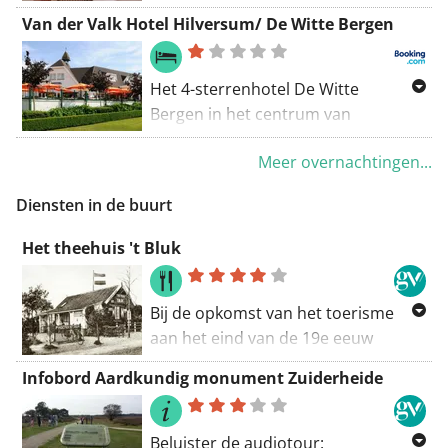
Domstad en de Jaarbeurs...
Blaricum, op 10 km van Hilversum.
Van der Valk Hotel Hilversum/ De Witte Bergen
Er is gratis WiFi beschikbaar. De
kamers zijn voorzien van een tv en
een zithoek.
Het 4-sterrenhotel De Witte
Bergen in het centrum van
Nederland biedt gratis
Meer overnachtingen...
parkeergelegenheid en gratis WiFi.
Diensten in de buurt
Het theehuis 't Bluk
Bij de opkomst van het toerisme
aan het eind van de 19e eeuw
verrezen vele theehuizen en
Infobord Aardkundig monument Zuiderheide
kiosken. Het waren aanvankelijk
veelal houten gebouwtjes waar thee,
melk en frisdrank te koop was. Het
Beluister de audiotour: