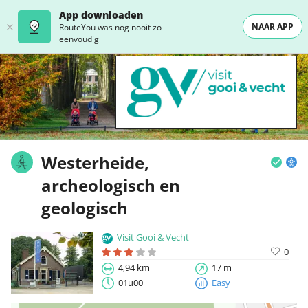
App downloaden
NAAR APP
RouteYou was nog nooit zo
eenvoudig
Westerheide,
archeologisch en
geologisch
Visit Gooi & Vecht
0
4,94 km
17 m
01u00
Easy