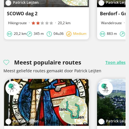
Patrick Leijten
Patrick Leijt
SCOWO dag 2
Berdorf - Gr
Hikingroute
·
·
20,2 km
Wandelroute
·
20,2 km
345 m
04u36
Medium
883 m
5
Meest populaire routes
Toon alles
Meest geliefde routes gemaakt door Patrick Leijten
Patrick Leijten
Patrick Leijt