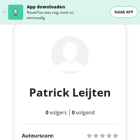
App downloaden
NAAR APP
RouteYou was nog nooit zo
eenvoudig
Patrick Leijten
0
volgers
0
volgend
Auteurscore: