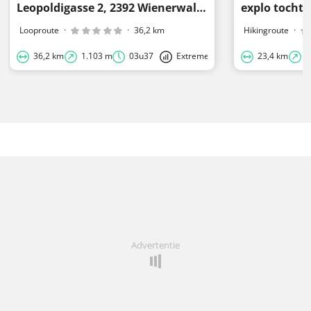
Leopoldigasse 2, 2392 Wienerwald, Neder-Oostenrijk, Oostenrijk - Weissenbach
explo tochtj
Looproute
·
·
36,2 km
Hikingroute
·
36,2 km
1.103 m
03u37
Extreme
23,4 km
6
Advertentie