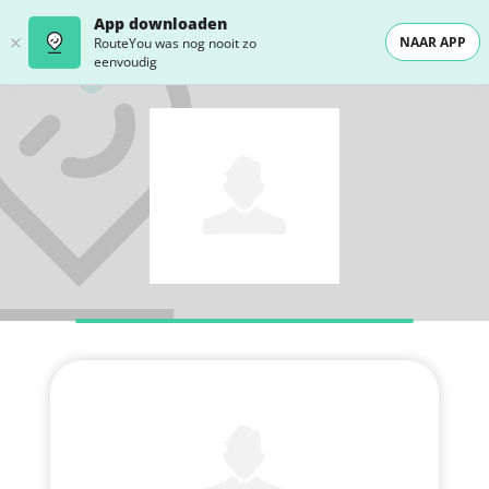
App downloaden
NAAR APP
RouteYou was nog nooit zo
eenvoudig