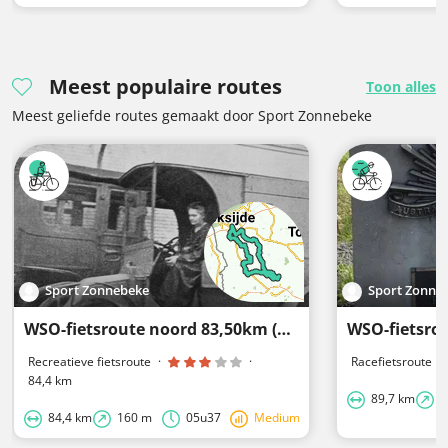
Meest populaire routes
Toon alles
Meest geliefde routes gemaakt door Sport Zonnebeke
Sport Zonnebeke
Sport Zonne
WSO-fietsroute noord 83,50km (Veurne - Langemark-Poelkapelle - Vleteren - Lo-Reninge - Alveringem)
Recreatieve fietsroute
·
·
Racefietsroute
·
84,4 km
89,7 km
5
84,4 km
160 m
05u37
Medium