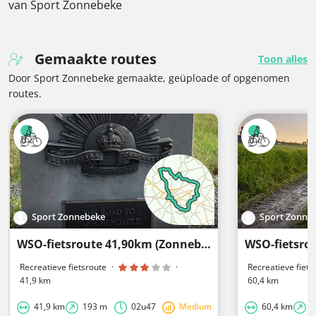
van Sport Zonnebeke
Gemaakte routes
Toon alles
Door Sport Zonnebeke gemaakte, geüploade of opgenomen
routes.
Sport Zonnebeke
Sport Zonne
WSO-fietsroute 41,90km (Zonnebeke - Ieper - Langemark-Poelkapelle)
Recreatieve fietsroute
·
·
Recreatieve fiets
41,9 km
60,4 km
41,9 km
193 m
02u47
Medium
60,4 km
4