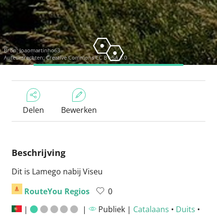
Bron:
Joaomartinho63
Auteursrechten:
Creative Commons CC BY-SA 3.0
Delen
Bewerken
Beschrijving
Dit is Lamego nabij Viseu
RouteYou Regios
0
|
|
Publiek |
Catalaans
•
Duits
•