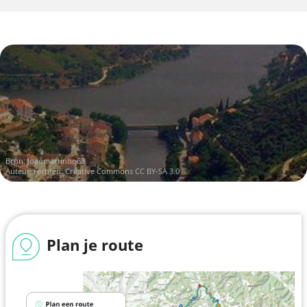
Bron:
Joaomartinho63
Auteursrechten:
Creative Commons CC BY-SA 3.0
Plan je route