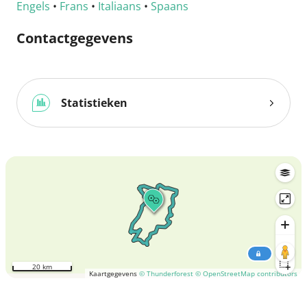
Engels
•
Frans
•
Italiaans
•
Spaans
Contactgegevens
Statistieken
20 km
Kaartgegevens
© Thunderforest
© OpenStreetMap contributors