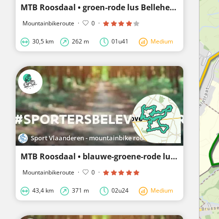
MTB Roosdaal • groen-rode lus Belleheide
Mountainbikeroute
·
0
·
30,5 km
262 m
01u41
Medium
Sport Vlaanderen - mountainbike routes
MTB Roosdaal • blauwe-groene-rode lus Roosdaal
Mountainbikeroute
·
0
·
43,4 km
371 m
02u24
Medium