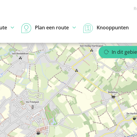
R
ute
Plan een route
Knooppunten
In dit gebi