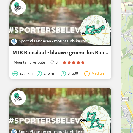
Sport Vlaanderen - mountainbike routes
MTB Roosdaal • blauwe-groene lus Roosdaal
Mountainbikeroute
·
0
·
27,1 km
215 m
01u30
Medium
Sport Vlaanderen - mountainbike routes