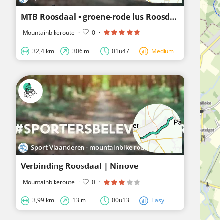
MTB Roosdaal • groene-rode lus Roosdaal
Mountainbikeroute
·
0
·
32,4 km
306 m
01u47
Medium
Sport Vlaanderen - mountainbike routes
Verbinding Roosdaal | Ninove
Mountainbikeroute
·
0
·
3,99 km
13 m
00u13
Easy