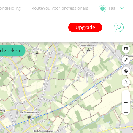
ondleiding
RouteYou voor professionals
Taal
Upgrade
ed zoeken