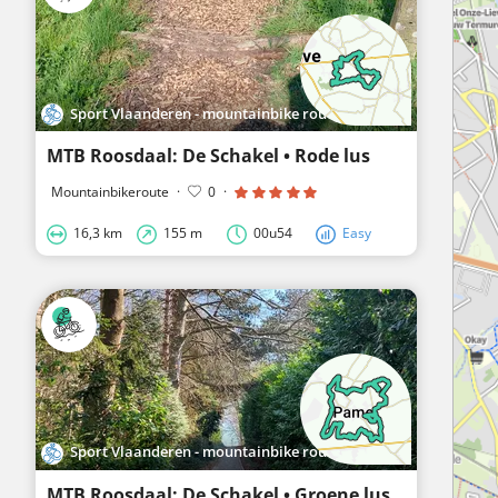
Sport Vlaanderen - mountainbike routes
MTB Roosdaal: De Schakel • Rode lus
Mountainbikeroute
·
0
·
16,3 km
155 m
00u54
Easy
Sport Vlaanderen - mountainbike routes
MTB Roosdaal: De Schakel • Groene lus Belleheide