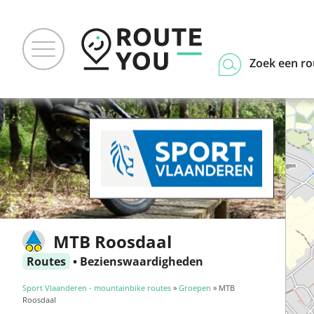
Zoek een ro
MTB Roosdaal
Routes
•
Bezienswaardigheden
Sport Vlaanderen - mountainbike routes
»
Groepen
» MTB
Roosdaal