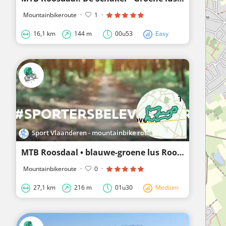
Mountainbikeroute
·
1
·
16,1 km
144 m
00u53
Easy
Sport Vlaanderen - mountainbike routes
MTB Roosdaal • blauwe-groene lus Roosdaal
Mountainbikeroute
·
0
·
27,1 km
216 m
01u30
Medium