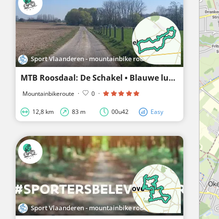
Sport Vlaanderen - mountainbike routes
MTB Roosdaal: De Schakel • Blauwe lus Belleheide
Mountainbikeroute
·
0
·
12,8 km
83 m
00u42
Easy
Sport Vlaanderen - mountainbike routes