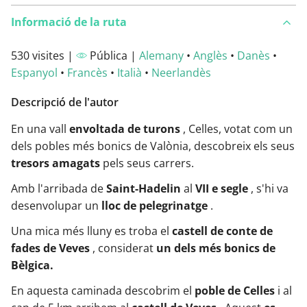
Informació de la ruta
530 visites |
Pública |
Alemany
•
Anglès
•
Danès
•
Espanyol
•
Francès
•
Italià
•
Neerlandès
Descripció de l'autor
En una vall
envoltada de turons
, Celles, votat com un
dels pobles més bonics de Valònia, descobreix els seus
tresors amagats
pels seus carrers.
Amb l'arribada de
Saint-Hadelin
al
VII e segle
, s'hi va
desenvolupar un
lloc de pelegrinatge
.
Una mica més lluny es troba el
castell de conte de
fades de Veves
, considerat
un dels més bonics de
Bèlgica.
En aquesta caminada descobrim el
poble de Celles
i al