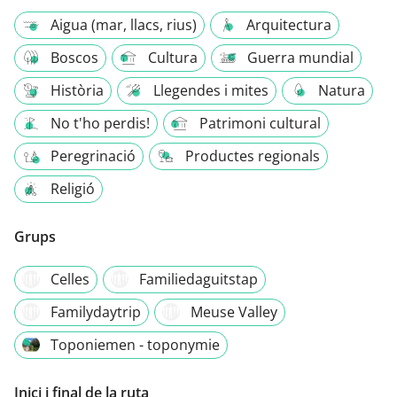
Aigua (mar, llacs, rius)
Arquitectura
Boscos
Cultura
Guerra mundial
Història
Llegendes i mites
Natura
No t'ho perdis!
Patrimoni cultural
Peregrinació
Productes regionals
Religió
Grups
Celles
Familiedaguitstap
Familydaytrip
Meuse Valley
Toponiemen - toponymie
Inici i final de la ruta