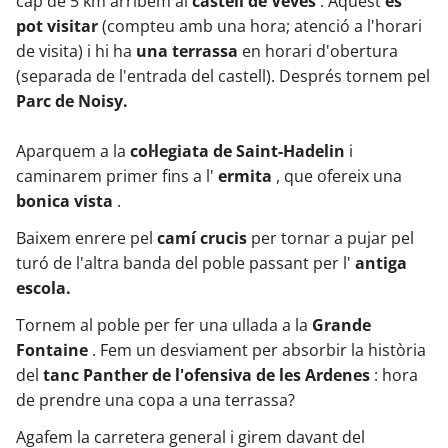
cap de 5 km arribem al
castell de Veves
. Aquest
es
pot visitar
(compteu amb una hora; atenció a l'horari
de visita) i hi ha
una terrassa
en horari d'obertura
(separada de l'entrada del castell). Després tornem pel
Parc de Noisy.
Aparquem a la
col·legiata de Saint-Hadelin
i
caminarem primer fins a l'
ermita
, que ofereix una
bonica vista
.
Baixem enrere pel
camí crucis
per tornar a pujar pel
turó de l'altra banda del poble passant per l'
antiga
escola.
Tornem al poble per fer una ullada a la
Grande
Fontaine
. Fem un desviament per absorbir la història
del
tanc Panther de l'ofensiva de les Ardenes
: hora
de prendre una copa a una terrassa?
Agafem la carretera general i girem davant del