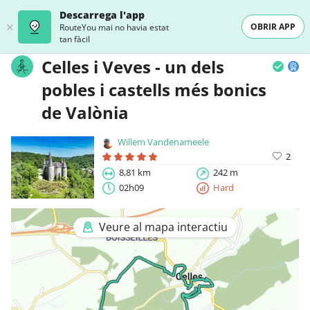
Descarrega l'app
OBRIR APP
RouteYou mai no havia estat
tan fàcil
Celles i Veves - un dels
pobles i castells més bonics
de Valònia
Willem Vandenameele
2
8,81 km
242 m
02h09
Hard
Veure al mapa interactiu