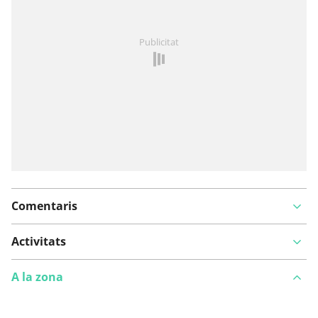
Has vist alguna cosa en aquesta ruta?
Afegir un
Publicitat
problema
Comentaris
Activitats
A la zona