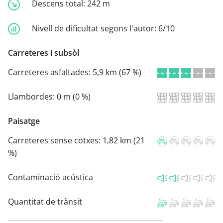
Descens total:
242 m
Nivell de dificultat segons l'autor:
6/10
Carreteres i subsòl
Carreteres asfaltades:
5,9 km (67 %)
Llambordes:
0 m (0 %)
Paisatge
Carreteres sense cotxes:
1,82 km (21
%)
Contaminació acústica
Quantitat de trànsit