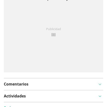
Ver en el mapa
¿Has notado algo en esta ruta?
Añadir un problema
Publicidad
Comentarios
Actividades