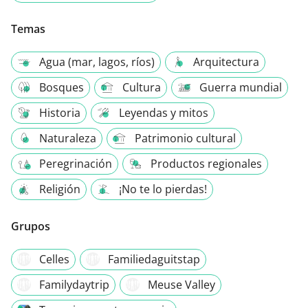
Temas
Agua (mar, lagos, ríos)
Arquitectura
Bosques
Cultura
Guerra mundial
Historia
Leyendas y mitos
Naturaleza
Patrimonio cultural
Peregrinación
Productos regionales
Religión
¡No te lo pierdas!
Grupos
Celles
Familiedaguitstap
Familydaytrip
Meuse Valley