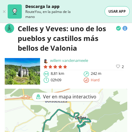
Descarga la app
USAR APP
RouteYou, en la palma de la
mano
Celles y Veves: uno de los
pueblos y castillos más
bellos de Valonia
willem vandenameele
2
8,81 km
242 m
02h09
Hard
Ver en mapa interactivo