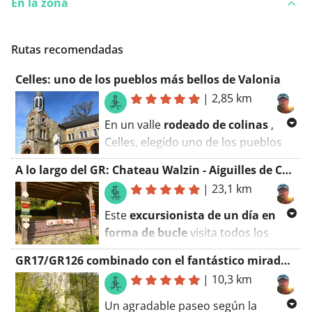
En la zona
Rutas recomendadas
Celles: uno de los pueblos más bellos de Valonia
|
2,85 km
En un valle
rodeado de colinas
,
Celles, elegido uno de los pueblos
más bellos de Valonia, revela a lo
A lo largo del GR: Chateau Walzin - Aiguilles de Chaleux - Chateau de Vêves- Hermitage Saint-Hadelin
largo de sus calles sus
tesoros
|
23,1 km
escondidos
.
Este
excursionista de un día en
Con la llegada de
Saint-Hadelin
en
forma de bucle
visita todos los
el
siglo VII
, se desarrolló aquí un
lugares destacados de la región:
lugar de peregrinación
.
GR17/GR126 combinado con el fantástico mirador de Aiguilles de Chaleux
Chateau de Walzin, Panorama
|
10,3 km
Aiguilles de Chaleux, Chateau de
Aparcamos en la
colegiata de
Vêves
y uno de los
pueblos más
Un agradable paseo según la