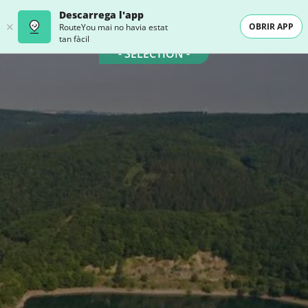
Descarrega l'app
OBRIR APP
RouteYou mai no havia estat
tan fàcil
- SELECTION -