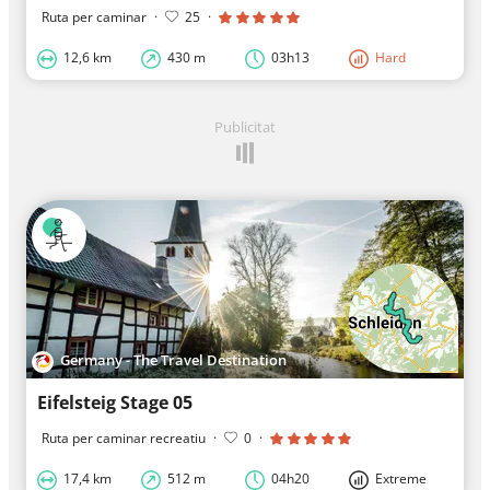
Ruta per caminar
·
25
·
12,6 km
430 m
03h13
Hard
Publicitat
Germany - The Travel Destination
Eifelsteig Stage 05
Ruta per caminar recreatiu
·
0
·
17,4 km
512 m
04h20
Extreme