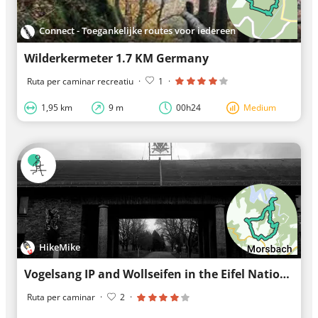
Connect - Toegankelijke routes voor iedereen
Wilderkermeter 1.7 KM Germany
Ruta per caminar recreatiu
·
1
·
1,95 km
9 m
00h24
Medium
HikeMike
Vogelsang IP and Wollseifen in the Eifel National Park
Ruta per caminar
·
2
·