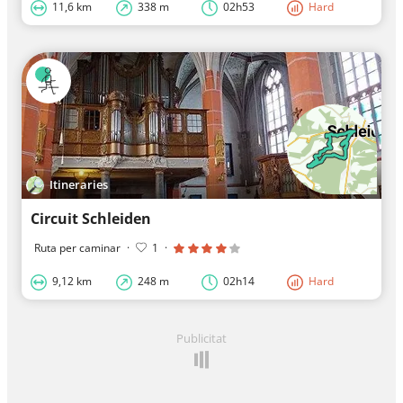
11,6 km
338 m
02h53
Hard
Itineraries
Circuit Schleiden
Ruta per caminar
·
1
·
9,12 km
248 m
02h14
Hard
Publicitat