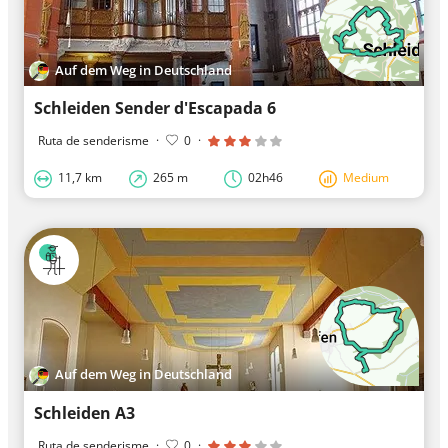
Auf dem Weg in Deutschland
Schleiden Sender d'Escapada 6
Ruta de senderisme
·
0
·
11,7 km
265 m
02h46
Medium
Auf dem Weg in Deutschland
Schleiden A3
Ruta de senderisme
·
0
·