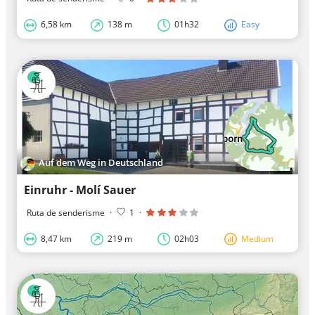
6,58 km
138 m
01h32
Easy
Auf dem Weg in Deutschland
Einruhr - Molí Sauer
Ruta de senderisme
·
1
·
8,47 km
219 m
02h03
Medium