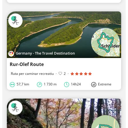
Germany - The Travel Destination
Rur-Olef Route
Ruta per caminar recreatiu
·
2
·
57,7 km
1 730 m
14h24
Extreme