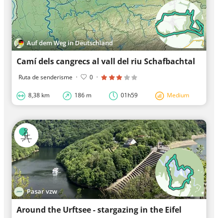
Auf dem Weg in Deutschland
Camí dels cangrecs al vall del riu Schafbachtal
Ruta de senderisme
·
0
·
8,38 km
186 m
01h59
Medium
Pasar vzw
Around the Urftsee - stargazing in the Eifel