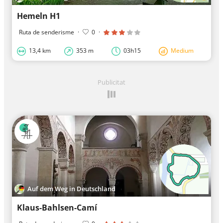
Hemeln H1
Ruta de senderisme
·
0
·
13,4 km
353 m
03h15
Medium
Publicitat
Auf dem Weg in Deutschland
Klaus-Bahlsen-Camí