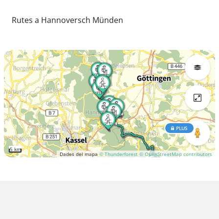
Rutes a Hannoversch Münden
PLUS
5 km
Dades del mapa
© Thunderforest
© OpenStreetMap contributors