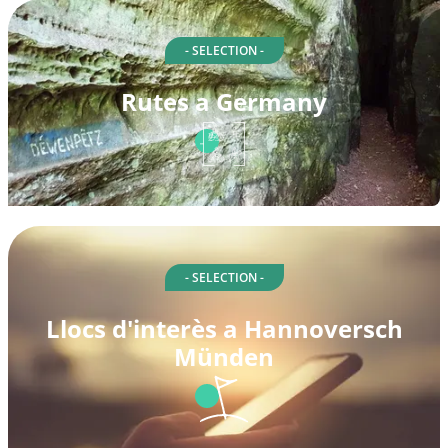
- SELECTION -
Rutes a Germany
- SELECTION -
Llocs d'interès a Hannoversch
Münden