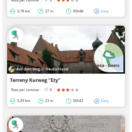
Ruta per caminar
·
0
·
3,78 km
27 m
00h48
Easy
Auf dem Weg in Deutschland
Terreny Kurweg "Ety"
Ruta per caminar
·
0
·
3,39 km
23 m
00h42
Easy