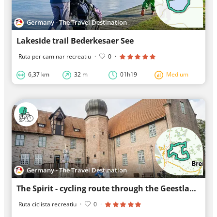
Germany - The Travel Destination
Lakeside trail Bederkesaer See
Ruta per caminar recreatiu
·
0
·
6,37 km
32 m
01h19
Medium
Germany - The Travel Destination
The Spirit - cycling route through the Geestland
Ruta ciclista recreatiu
·
0
·