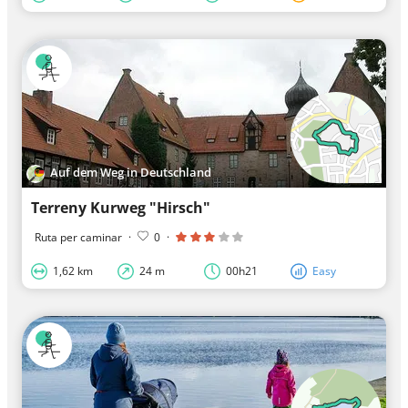
Auf dem Weg in Deutschland
Terreny Kurweg "Hirsch"
Ruta per caminar
·
0
·
1,62 km
24 m
00h21
Easy