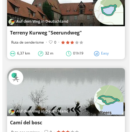
Auf dem Weg in Deutschland
Terreny Kurweg "Seerundweg"
Ruta de senderisme
·
0
·
6,37 km
32 m
01h19
Easy
Auf dem Weg in Deutschland
Camí del bosc