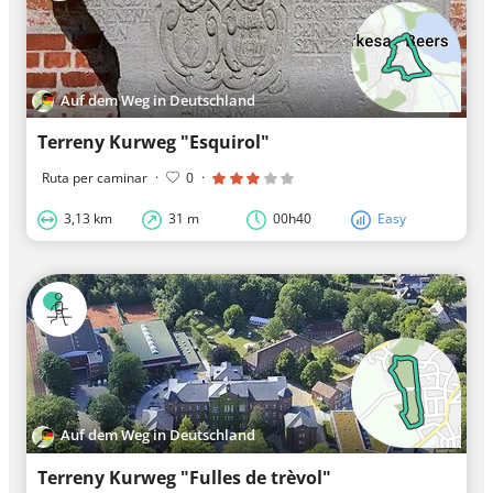
Auf dem Weg in Deutschland
Terreny Kurweg "Esquirol"
Ruta per caminar
·
0
·
3,13 km
31 m
00h40
Easy
Auf dem Weg in Deutschland
Terreny Kurweg "Fulles de trèvol"