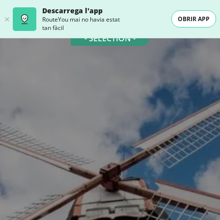
Descarrega l'app
OBRIR APP
RouteYou mai no havia estat
tan fàcil
- SELECTION -