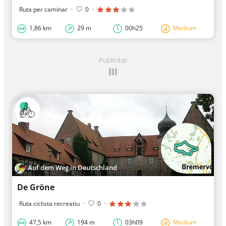
Ruta per caminar
·
0
·
1,86 km
29 m
00h25
Medium
Publicitat
Auf dem Weg in Deutschland
De Gröne
Ruta ciclista recreatiu
·
0
·
47,5 km
194 m
03h09
Medium