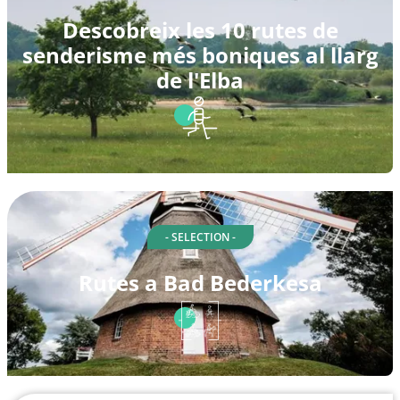
Descobreix les 10 rutes de
senderisme més boniques al llarg
de l'Elba
- SELECTION -
Rutes a Bad Bederkesa