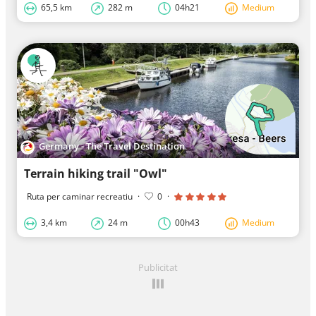
65,5 km
282 m
04h21
Medium
Germany - The Travel Destination
Terrain hiking trail "Owl"
Ruta per caminar recreatiu
·
0
·
3,4 km
24 m
00h43
Medium
Publicitat