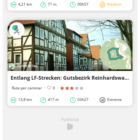
4,21 km
71 m
00h57
Medium
Itineraries
Entlang LF-Strecken: Gutsbezirk Reinhardswald, gemeindefreies Gebiet
Ruta per caminar
·
0
·
13,8 km
417 m
03h27
Extreme
Publicitat