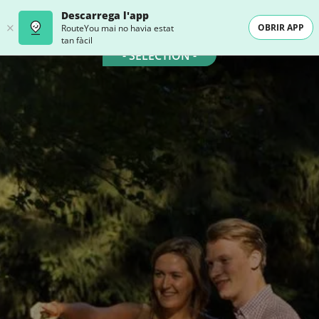
Descarrega l'app
OBRIR APP
RouteYou mai no havia estat
tan fàcil
- SELECTION -