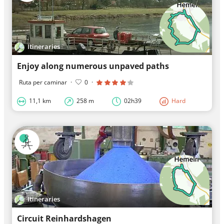
Itineraries
Enjoy along numerous unpaved paths
Ruta per caminar
·
0
·
11,1 km
258 m
02h39
Hard
Itineraries
Circuit Reinhardshagen