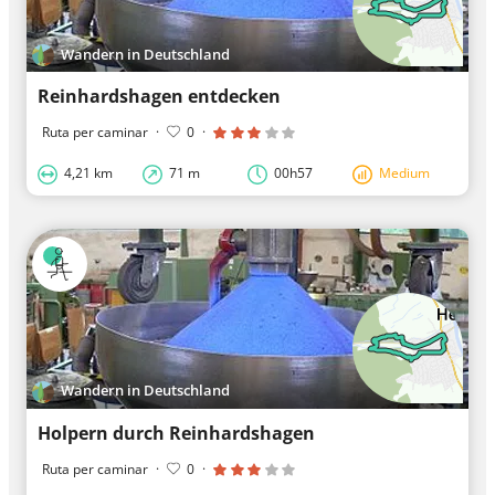
Wandern in Deutschland
Reinhardshagen entdecken
Ruta per caminar
·
0
·
4,21 km
71 m
00h57
Medium
Wandern in Deutschland
Holpern durch Reinhardshagen
Ruta per caminar
·
0
·