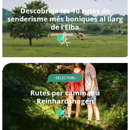
Descobreix les 10 rutes de
senderisme més boniques al llarg
de l'Elba
- SELECTION -
Rutes per caminar a
Reinhardshagen