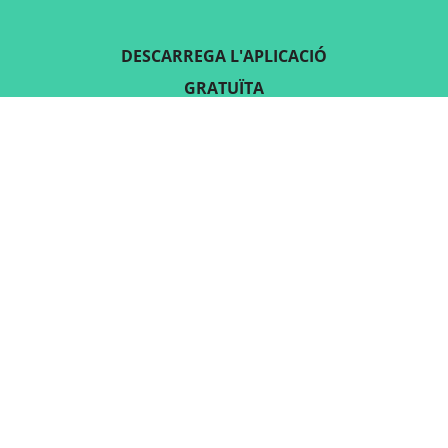
DESCARREGA L'APLICACIÓ
GRATUÏTA
SEGUEIX-NOS