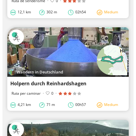
Ruta de senderisme
·
0
·
12,1 km
302 m
02h54
Medium
Wandern in Deutschland
Holpern durch Reinhardshagen
Ruta per caminar
·
0
·
4,21 km
71 m
00h57
Medium