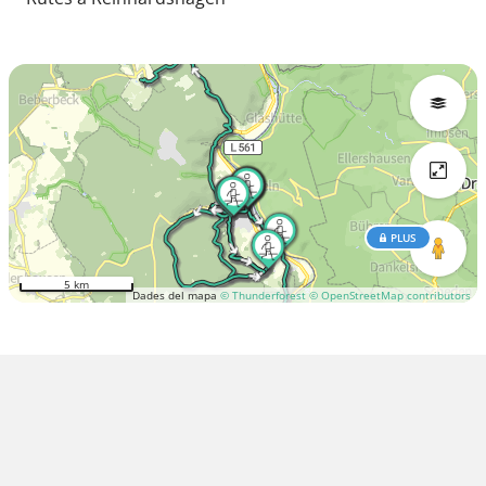
PLUS
5 km
Dades del mapa
© Thunderforest
© OpenStreetMap contributors