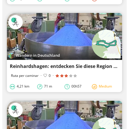
Wandern in Deutschland
Reinhardshagen: entdecken Sie diese Region entlang der schönsten Wege
Ruta per caminar
·
0
·
4,21 km
71 m
00h57
Medium