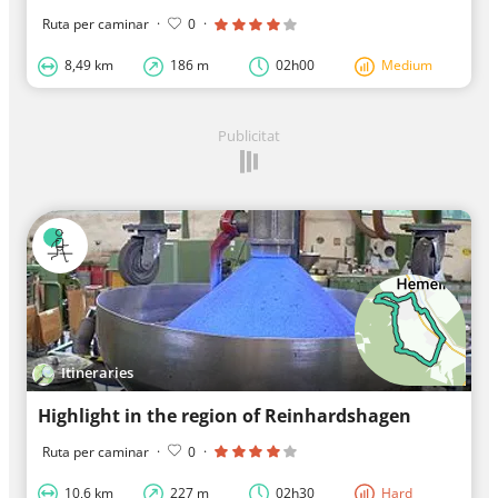
Ruta per caminar
·
0
·
8,49 km
186 m
02h00
Medium
Publicitat
Itineraries
Highlight in the region of Reinhardshagen
Ruta per caminar
·
0
·
10,6 km
227 m
02h30
Hard