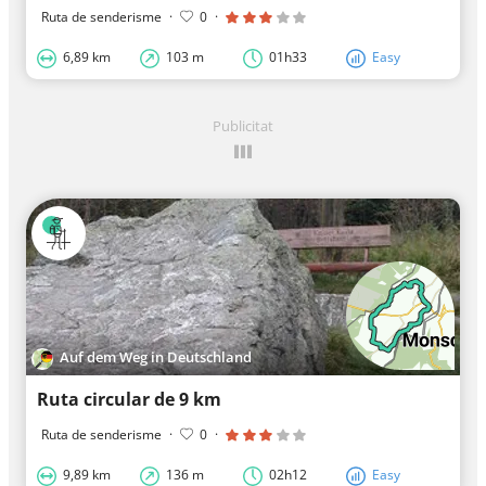
Ruta de senderisme
·
0
·
6,89 km
103 m
01h33
Easy
Publicitat
Auf dem Weg in Deutschland
Ruta circular de 9 km
Ruta de senderisme
·
0
·
9,89 km
136 m
02h12
Easy