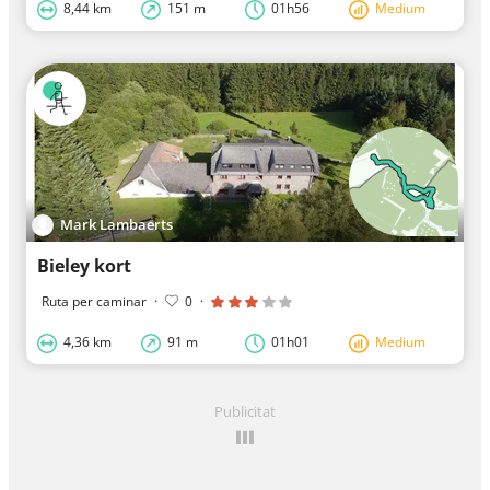
8,44 km
151 m
01h56
Medium
Mark Lambaerts
Bieley kort
Ruta per caminar
·
0
·
4,36 km
91 m
01h01
Medium
Publicitat