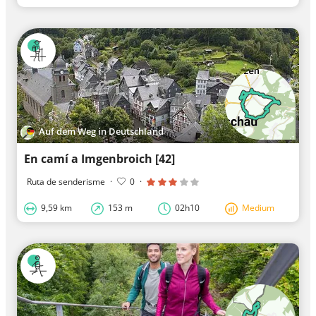
Auf dem Weg in Deutschland
En camí a Imgenbroich [42]
Ruta de senderisme
·
0
·
9,59 km
153 m
02h10
Medium