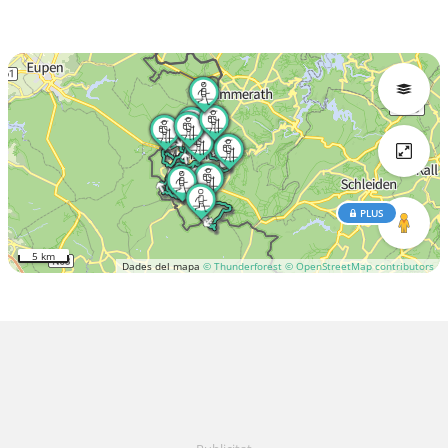
PLUS
5 km
Dades del mapa
© Thunderforest
© OpenStreetMap contributors