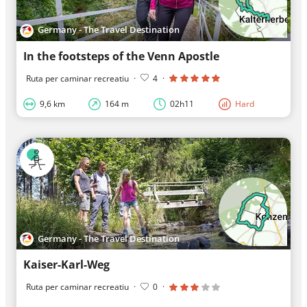
Germany - The Travel Destination
In the footsteps of the Venn Apostle
Ruta per caminar recreatiu
·
4
·
9,6 km
164 m
02h11
Hard
Germany - The Travel Destination
Kaiser-Karl-Weg
Ruta per caminar recreatiu
·
0
·