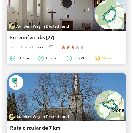
Auf dem Weg in Deutschland
En camí a tubs [27]
Ruta de senderisme
·
0
·
3,81 km
138 m
00h59
Medium
Auf dem Weg in Deutschland
Ruta circular de 7 km