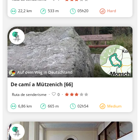
22,2 km
533 m
05h20
Hard
Auf dem Weg in Deutschland
De camí a Mützenich [66]
Ruta de senderisme
·
0
·
6,86 km
665 m
02h54
Medium