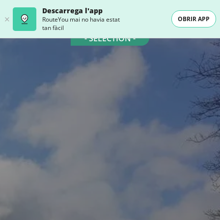
Descarrega l'app
OBRIR APP
RouteYou mai no havia estat
tan fàcil
- SELECTION -