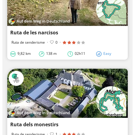
Auf dem Weg in Deutschland
Ruta de les narcisos
Ruta de senderisme
·
0
·
9,82 km
138 m
02h11
Easy
Auf dem Weg in Deutschland
Ruta dels monestirs
Ruta de senderisme
·
1
·