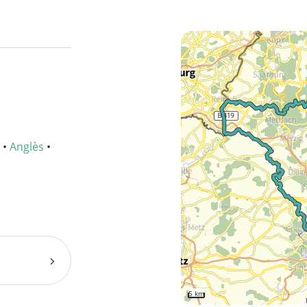
•
Anglès
•
5 km