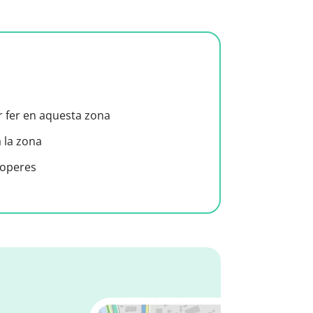
er fer en aquesta zona
a la zona
roperes