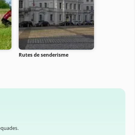
Rutes de senderisme
Rutes per mot
equades.