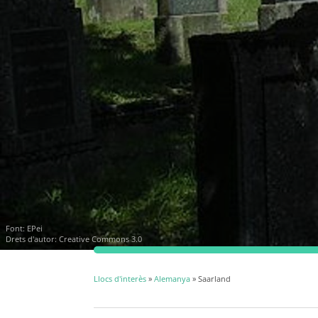
Font:
EPei
Drets d'autor: Creative Commons 3.0
Llocs d'interès
»
Alemanya
» Saarland