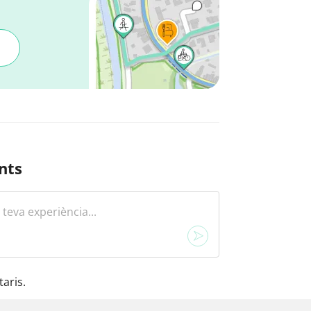
nts
aris.