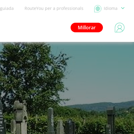
 guiada
RouteYou per a professionals
Idioma
Millorar