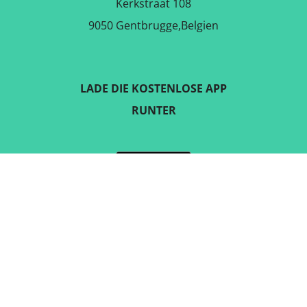
Kerkstraat 108
9050 Gentbrugge,Belgien
LADE DIE KOSTENLOSE APP
RUNTER
FOLGE UNS