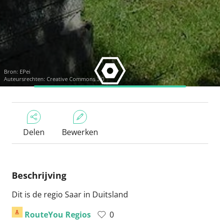
Bron:
EPei
Auteursrechten: Creative Commons 3.0
Delen
Bewerken
Beschrijving
Dit is de regio Saar in Duitsland
RouteYou Regios
0