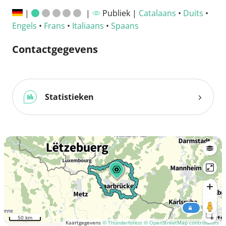
|
|
Publiek |
Catalaans
•
Duits
•
Engels
•
Frans
•
Italiaans
•
Spaans
Contactgegevens
Statistieken
50 km
Kaartgegevens
© Thunderforest
© OpenStreetMap contributors