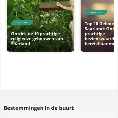
- SELECTION -
Top 10 Gebouwe
- SELECTION -
Saarland: Ontd
Ontdek de 10 prachtige
prachtige
religieuze gebouwen van
bezienswaardig
Saarland
bereikbaar met
Bestemmingen in de buurt