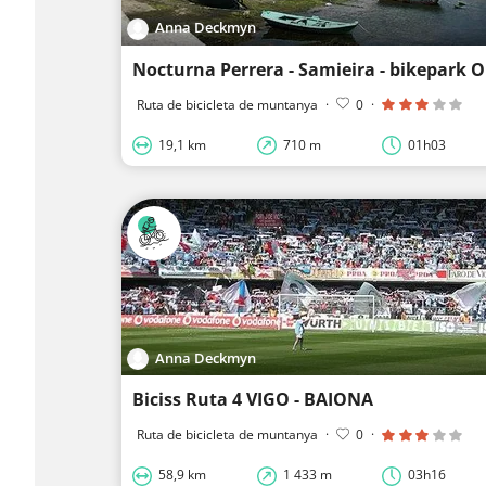
Anna Deckmyn
Ruta de bicicleta de muntanya
·
0
·
19,1 km
710 m
01h03
Anna Deckmyn
Biciss Ruta 4 VIGO - BAIONA
Ruta de bicicleta de muntanya
·
0
·
58,9 km
1 433 m
03h16