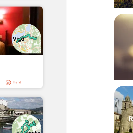
Hard
R