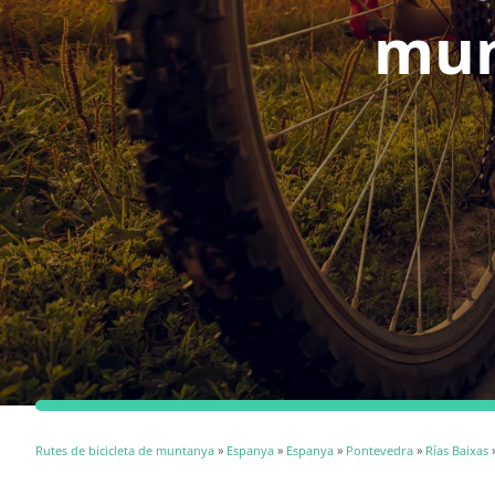
mun
Rutes de bicicleta de muntanya
»
Espanya
»
Espanya
»
Pontevedra
»
Rías Baixas
»