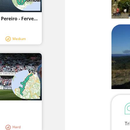
Nocturna Perrera - Samieira - bikepark O Pereiro - Fervenzas
Medium
Tr
Hard