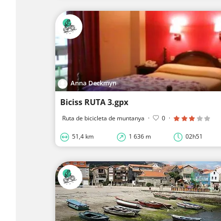
Anna Deckmyn
Biciss RUTA 3.gpx
Ruta de bicicleta de muntanya
·
0
·
51,4 km
1 636 m
02h51