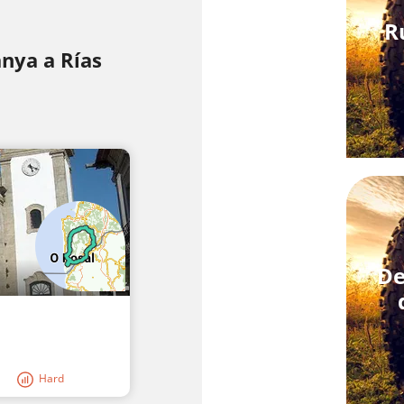
R
anya a Rías
De
Hard