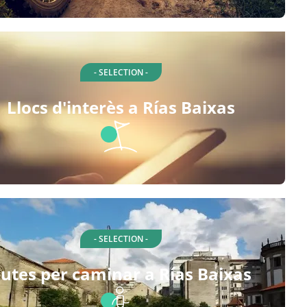
- SELECTION -
Llocs d'interès a Rías Baixas
- SELECTION -
utes per caminar a Rías Baixas