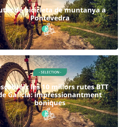
utes de bicicleta de muntanya a
Pontevedra
- SELECTION -
scobreix les 10 millors rutes BTT
de Galícia: impressionantment
boniques