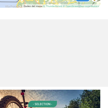
Dades del mapa
© Thunderforest
© OpenStreetMap contributors
- SELECTION -