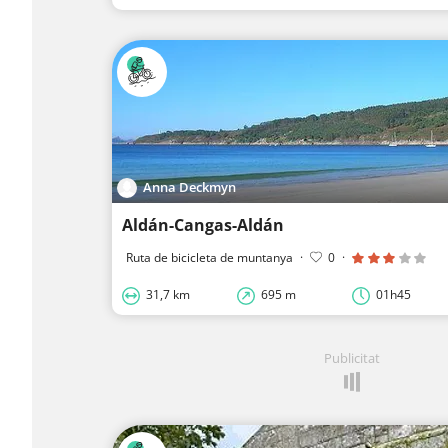
Anna Deckmyn
Aldán-Cangas-Aldán
Ruta de bicicleta de muntanya
·
0
·
31,7 km
695 m
01h45
Publicitat