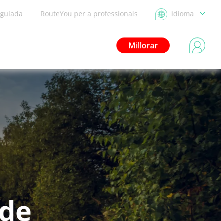
 guiada
RouteYou per a professionals
Idioma
Millorar
 de