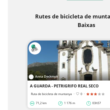
Rutes de bicicleta de munt
Baixas
Anna Deckmyn
A GUARDA - PETRIGRIFO REAL SECO
Ruta de bicicleta de muntanya
·
0
·
71,2 km
1 176 m
03h57