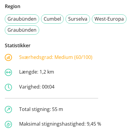
Region
Graubünden
Cumbel
Surselva
West-Europa
Graubünden
Statistikker
Sværhedsgrad:
Medium (60/100)
Længde:
1,2 km
Varighed:
00t04
Total stigning:
55 m
Maksimal stigningshastighed:
9,45 %