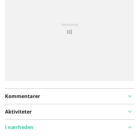
Har du lagt mærke til noget på denne rute?
Tilføj et
Annonce
problem
Kommentarer
Aktiviteter
I nærheden