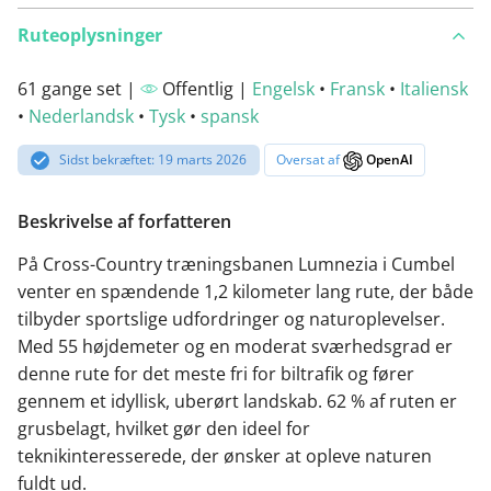
Ruteoplysninger
61 gange set |
Offentlig |
Engelsk
•
Fransk
•
Italiensk
•
Nederlandsk
•
Tysk
•
spansk
Sidst bekræftet: 19 marts 2026
Oversat af
OpenAI
Beskrivelse af forfatteren
På Cross-Country træningsbanen Lumnezia i Cumbel
venter en spændende 1,2 kilometer lang rute, der både
tilbyder sportslige udfordringer og naturoplevelser.
Med 55 højdemeter og en moderat sværhedsgrad er
denne rute for det meste fri for biltrafik og fører
gennem et idyllisk, uberørt landskab. 62 % af ruten er
grusbelagt, hvilket gør den ideel for
teknikinteresserede, der ønsker at opleve naturen
fuldt ud.