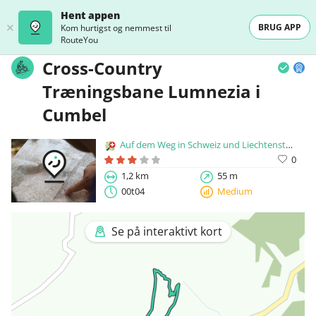
Hent appen
BRUG APP
Kom hurtigst og nemmest til
RouteYou
Cross-Country
Træningsbane Lumnezia i
Cumbel
Auf dem Weg in Schweiz und Liechtenstein
0
1,2 km
55 m
00t04
Medium
Se på interaktivt kort