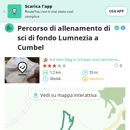
Scarica l'app
USA APP
RouteYou non è mai stato così
semplice
Percorso di allenamento di
sci di fondo Lumnezia a
Cumbel
Auf dem Weg in Schweiz und Liechtenstein
0
1,2 km
55 m
00o04
Medium
Vedi su mappa interattiva