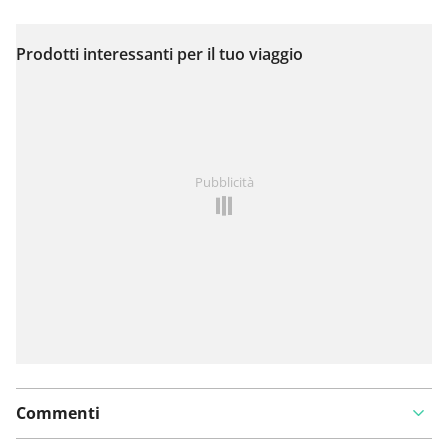
Prodotti interessanti per il tuo viaggio
Visualizza sulla mappa
Hai notato qualcosa su questo itinerario?
Aggiungere
Pubblicità
un problema
Commenti