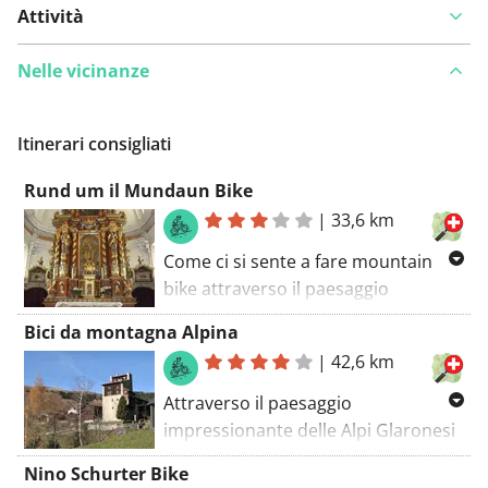
Attività
Nelle vicinanze
Itinerari consigliati
Rund um il Mundaun Bike
|
33,6 km
Come ci si sente a fare mountain
bike attraverso il paesaggio
mozzafiato intorno al Mundaun?
Bici da montagna Alpina
Questo impegnativo percorso per
|
42,6 km
mountain bike in Grigioni, vicino a
Vella GR, si estende per 33,6
Attraverso il paesaggio
chilometri e supera i 1492 metri di
impressionante delle Alpi Glaronesi
dislivello. Il percorso a forma di
si snoda il percorso Alpine Bike, che
Nino Schurter Bike
lusso passa vicino a Obersaxen e
con 42,6 chilometri e 1195 metri di