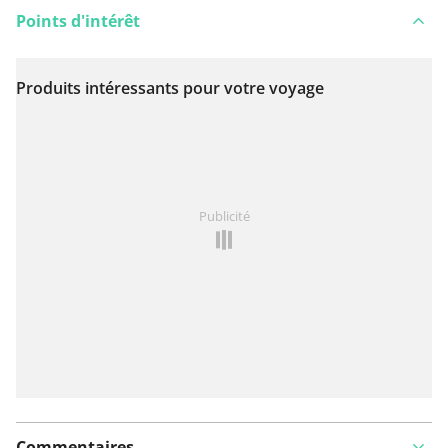
Points d'intérêt
Produits intéressants pour votre voyage
Voir sur la carte
Vous avez remarqué quelque chose sur cet itinéraire ?
Publicité
Ajouter rapport
Commentaires