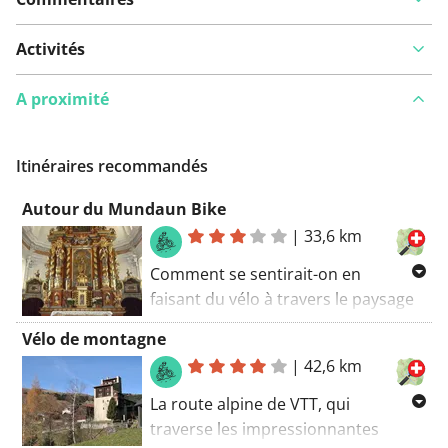
Activités
A proximité
Itinéraires recommandés
Autour du Mundaun Bike
|
33,6 km
Comment se sentirait-on en
faisant du vélo à travers le paysage
impressionnant autour du
Vélo de montagne
Mundaun ? Ce parcours de VTT
|
42,6 km
exigeant dans le canton des
Grisons, près de Vella GR, s'étend
La route alpine de VTT, qui
sur 33,6 kilomètres et surmonte
traverse les impressionnantes