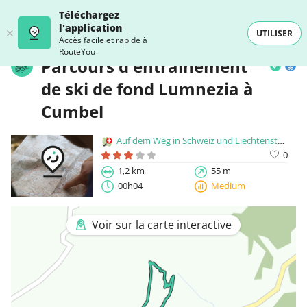
Téléchargez
l'application
UTILISER
Accès facile et rapide à
RouteYou
Parcours d'entraînement
de ski de fond Lumnezia à
Cumbel
Auf dem Weg in Schweiz und Liechtenstein
0
1,2 km
55 m
00h04
Medium
Voir sur la carte interactive