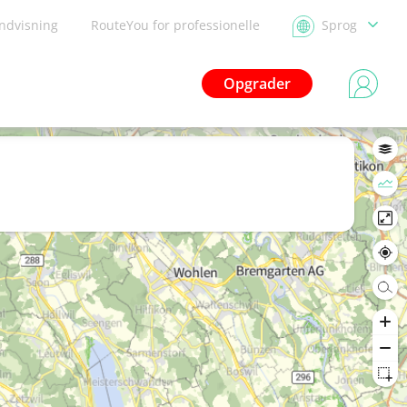
ndvisning
RouteYou for professionelle
Sprog
Opgrader