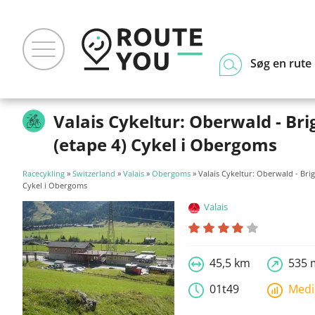
Søg en rute
Valais Cykeltur: Oberwald - Bri
(etape 4) Cykel i Obergoms
Racecykling
»
Switzerland
»
Valais
»
Obergoms
» Valais Cykeltur: Oberwald - Brig
Cykel i Obergoms
Valais
45,5 km
535 
01t49
Med