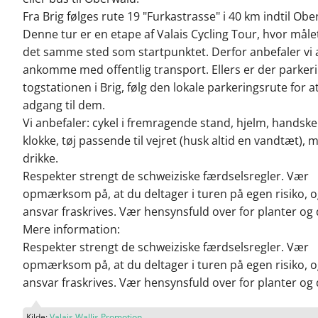
Fra Brig følges rute 19 "Furkastrasse" i 40 km indtil Obe
Denne tur er en etape af Valais Cycling Tour, hvor målet
det samme sted som startpunktet. Derfor anbefaler vi 
ankomme med offentlig transport. Ellers er der parker
togstationen i Brig, følg den lokale parkeringsrute for at
adgang til dem.
Vi anbefaler: cykel i fremragende stand, hjelm, handske
klokke, tøj passende til vejret (husk altid en vandtæt), 
drikke.
Respekter strengt de schweiziske færdselsregler. Vær
opmærksom på, at du deltager i turen på egen risiko, o
ansvar fraskrives. Vær hensynsfuld over for planter og 
Mere information:
Respekter strengt de schweiziske færdselsregler. Vær
opmærksom på, at du deltager i turen på egen risiko, o
ansvar fraskrives. Vær hensynsfuld over for planter og 
Kilde:
Valais Wallis Promotion