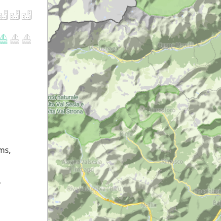
ms,
,