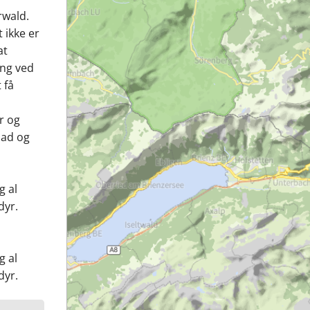
rwald.
 ikke er
at
ing ved
 få
r og
mad og
g al
dyr.
g al
dyr.