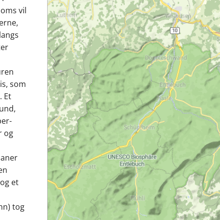
Goms vil
erne,
 langs
ter
uren
is, som
. Et
und,
per-
r og
ebaner
en
 og et
hn) tog