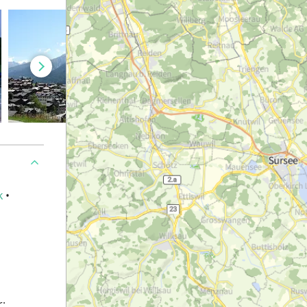
k
•
r: