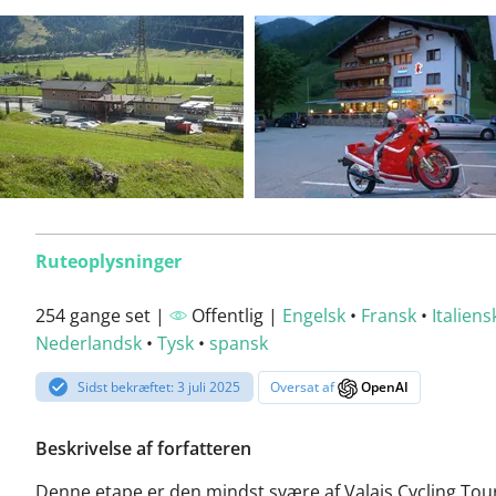
Ruteoplysninger
254 gange set |
Offentlig |
Engelsk
•
Fransk
•
Italiens
Nederlandsk
•
Tysk
•
spansk
Sidst bekræftet: 3 juli 2025
Oversat af
OpenAI
Beskrivelse af forfatteren
Denne etape er den mindst svære af Valais Cycling Tou