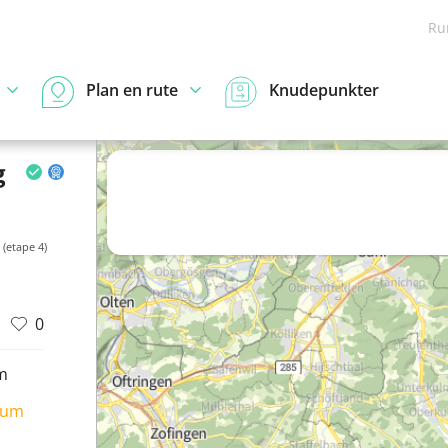
Ru
Plan en rute
Knudepunkter
g
 (etape 4)
0
m
ium