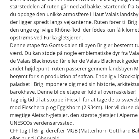
størstedelen af ruten går ned ad bakke. Startende fra 
du opdage den unikke atmosfære i Haut Valais landsby
der ligger spredt langs vejkanterne. Ruten fører til Brig
den unge og livlige Rhône-flod, der fødes kun få kilome
opstrøms ved Furka-gletsjeren.
Denne etape fra Goms-dalen til byen Brig er bestemt t
værd. Du kan støde på nogle emblematiske dyr fra Vala
de Valais Blacknosed får eller de Valais Blackneck geder
andet højdepunt: ruten passerer gennem landsbyen M
berømt for sin produktion af safran. Endelig vil Stockal
paladset i Brig imponere dig med sin historie, arkitektu
barokhave. Denne blide etape er fuld af overraskelser!
Tag dig tid til at stoppe i Fiesch for at tage de to svæv
mod Fiescheralp og Eggishorn (2.934m). Her vil du se d
mægtige Aletsch-gletsjer, den største gletsjer i Alperne
UNESCOs verdensarvssted.
CFF-tog til Brig, derefter MGB (Matterhorn Gotthard Ba
eller bus til Oberwald.