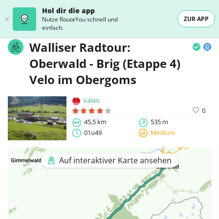
Hol dir die app
ZUR APP
Nutze RouteYou schnell und
einfach.
Walliser Radtour:
Oberwald - Brig (Etappe 4)
Velo im Obergoms
Valais
0
45,5 km
535 m
01u49
Medium
Auf interaktiver Karte ansehen