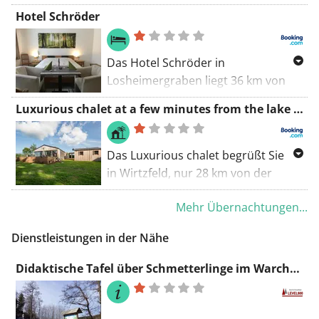
Terrasse und einem Balkon, etwa 41
Hotel Schröder
km von Plopsa Coo entfernt.
Das Hotel Schröder in
Losheimergraben liegt 36 km von
der Rennstrecke Circuit Spa-
Luxurious chalet at a few minutes from the lake of B tgenbach and the High Fens
Francorchamps entfernt und bietet
Unterkünfte mit einem Garten,
kostenfreien Privatparkplätzen,
Das Luxurious chalet begrüßt Sie
einer Gemeinschaftslounge und
in Wirtzfeld, nur 28 km von der
einer Terrasse.
Rennstrecke Circuit Spa-
Mehr Übernachtungen...
Francorchamps und wenige
Minuten vom See B tgenbach
Dienstleistungen in der Nähe
entfernt.
Didaktische Tafel über Schmetterlinge im Warchevallei