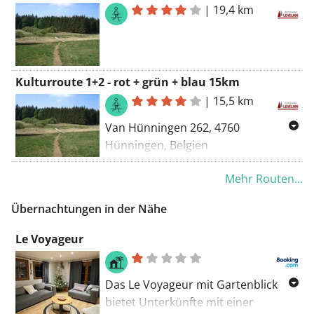
Holzwarche und Warche Tal.
|
19,4 km
Kulturroute 1+2 - rot + grün + blau 15km
|
15,5 km
Van Hünningen 262, 4760
Hünningen, Belgien
Nach Hünningen 262, 4760
Mehr Routen...
Hünningen, Belgien
Routing Kürzester - OSM
Übernachtungen in der Nähe
Le Voyageur
Das Le Voyageur mit Gartenblick
bietet Unterkünfte mit einer