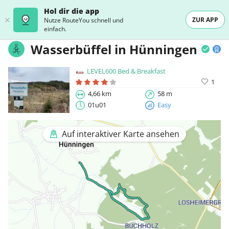
Hol dir die app
ZUR APP
Nutze RouteYou schnell und
einfach.
Wasserbüffel in Hünningen
LEVEL600 Bed & Breakfast
1
4,66 km
58 m
01u01
Easy
Auf interaktiver Karte ansehen