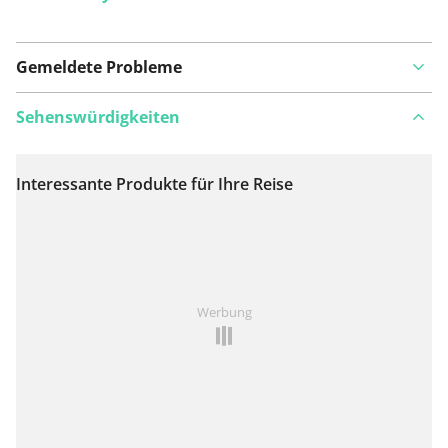
Gemeldete Probleme
Sehenswürdigkeiten
Interessante Produkte für Ihre Reise
Auf Karte anzeigen
Ist Ihnen auf dieser Route etwas aufgefallen?
Problem
Werbung
hinzufügen