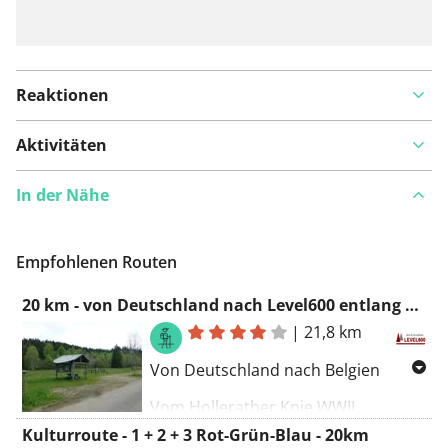
Reaktionen
Aktivitäten
In der Nähe
Empfohlenen Routen
20 km - von Deutschland nach Level600 entlang von 4 Tälern und wilden Narzissen
|
21,8 km
Von Deutschland nach Belgien
Vom Hollerather Knie WWII
Memorial zum Olef, Jansbach,
Kulturroute - 1 + 2 + 3 Rot-Grün-Blau - 20km