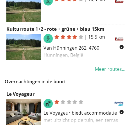
Kulturroute 1+2 - rote + grüne + blau 15km
|
15,5 km
Van Hünningen 262, 4760
Hünningen, België
Naar Hünningen 262, 4760
Meer routes...
Hünningen, België
Routering Kortste - OSM
Overnachtingen in de buurt
Le Voyageur
Le Voyageur biedt accommodatie
met uitzicht op de tuin, een terras
en een balkon, op ongeveer 41 km