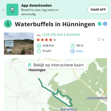
App downloaden
NAAR APP
RouteYou was nog nooit zo
eenvoudig
Waterbuffels in Hünningen
LEVEL600 Bed & Breakfast
1
4,66 km
58 m
01u01
Easy
Bekijk op interactieve kaart