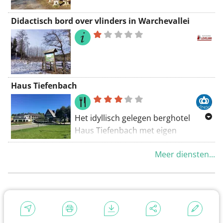
Didactisch bord over vlinders in Warchevallei
Haus Tiefenbach
Het idyllisch gelegen berghotel
Haus Tiefenbach met eigen
hengelmeer is een echt
Meer diensten...
verwenadresje in Büllingen. Het
restaurant trekt resoluut de kaart
van kwalitatieve, versgemaakte
gerechten, veelal op basis van
regionale producten. Gesloten op
maandag en dinsdag; woensdag en