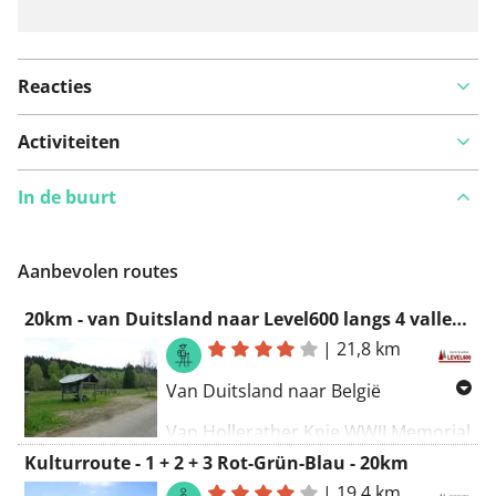
Reacties
Activiteiten
In de buurt
Aanbevolen routes
20km - van Duitsland naar Level600 langs 4 valleien en wilde narcissen
|
21,8 km
Van Duitsland naar België
Van Hollerather Knie WWII Memorial
naar het Olef, Jansbach, Holzwarche
Kulturroute - 1 + 2 + 3 Rot-Grün-Blau - 20km
en Warche dal.
|
19,4 km